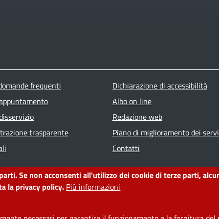
ter menu
 domande frequenti
Dichiarazione di accessibilità
 appuntamento
Albo on line
disservizio
Redazione web
razione trasparente
Piano di miglioramento dei servi
li
Contatti
 parti. Se non acconsenti all'utilizzo dei cookie di terze parti, a
a la privacy policy.
Più informazioni
ente necessari per garantire il funzionamento e la fornitura del s