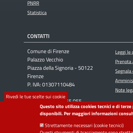
PNRR
Statistica
CONTATTI
Foo
Comune di Firenze
Leggi le
Palazzo Vecchio
Prenota
Piazza della Signoria - 50122
Segnala 
Firenze
Amminist
P. IVA: 01307110484
Note lega
Rivedi le tue scelte sui cookie
Contact center: 055 055
Questo sito utilizza cookies tecnici e di terze
disponibili. Per maggiori informazioni consult
PRIVACY
Strettamente necessari (cookie tecnici)
Questi strumenti di tracciamento sono strettam