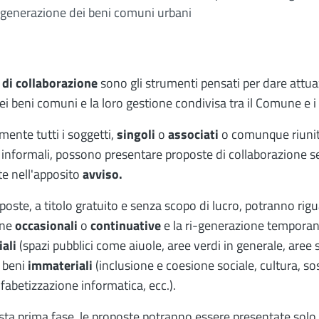
i-generazione dei beni comuni urbani
 di collaborazione
sono gli strumenti pensati per dare attua
ei beni comuni e la loro gestione condivisa tra il Comune e i 
mente tutti i soggetti,
singoli
o
associati
o comunque riuniti
informali, possono presentare proposte di collaborazione 
te nell'apposito
avviso.
poste, a titolo gratuito e senza scopo di lucro, potranno rigu
one
occasionali
o
continuative
e la ri-generazione tempora
iali
(spazi pubblici come aiuole, aree verdi in generale, aree sc
e beni
immateriali
(inclusione e coesione sociale, cultura, sos
lfabetizzazione informatica, ecc.).
sta prima fase, le proposte potranno essere presentate solo