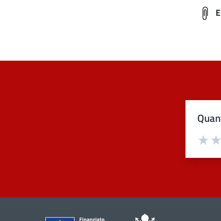
E
Quant
Val