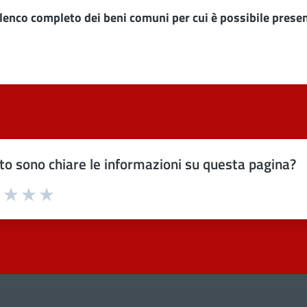
lenco completo dei beni comuni per cui è possibile prese
o sono chiare le informazioni su questa pagina?
uta 1 stelle su 5
Valuta 2 stelle su 5
Valuta 3 stelle su 5
Valuta 4 stelle su 5
Valuta 5 stelle su 5