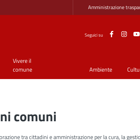
Zona superio
Amministrazione traspa
Facebook
Inst
Seguici su
Vivere il
comune
Ambiente
Cultu
ni comuni
orazione tra cittadini e amministrazione per la cura, la gest