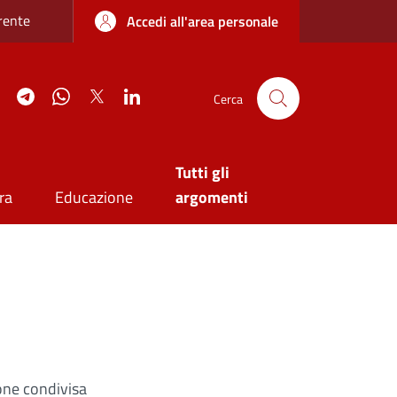
re sottile
rente
Accedi all'area personale
agram
YouTube
Telegram
WhatsApp
Twitter
Linkedin
Cerca
Tutti gli
ra
Educazione
argomenti
ione condivisa