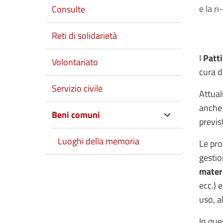
e la r
Consulte
Reti di solidarietà
I
Patti
Volontariato
cura d
Servizio civile
Attual
anche 
Beni comuni
previs
Luoghi della memoria
Le pro
gesti
mater
ecc.) 
uso, a
In que