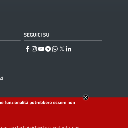
SEGUICI SU
Facebook
Instagram
YouTube
Telegram
WhatsApp
Twitter
Linkedin
zi
lcune funzionalità potrebbero essere non
ervizio che hai richiesto e, pertanto, non