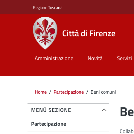
Salta al contenuto principale
Skip to footer content
Regione Toscana
Città di Firenze
Amministrazione
Novità
Servizi
Briciole di pane
Home
/
Partecipazione
/
Beni comuni
Be
MENÙ SEZIONE
Partecipazione
Collab