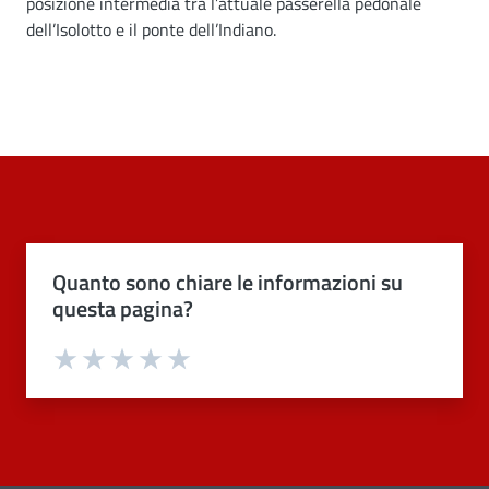
posizione intermedia tra l’attuale passerella pedonale
dell’Isolotto e il ponte dell’Indiano.
Quanto sono chiare le informazioni su
questa pagina?
Valuta 1 stelle su 5
Valuta 2 stelle su 5
Valuta 3 stelle su 5
Valuta 4 stelle su 5
Valuta 5 stelle su 5