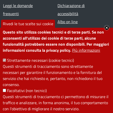
Footer menu
Leggi le domande
Dichiarazione di
frequenti
accessibilità
Prenota appuntamento
Albo on line
Rivedi le tue scelte sui cookie
Segnala disservizio
Redazione web
Questo sito utilizza cookies tecnici e di terze parti. Se non
Amministrazione
Piano di miglioramento dei
acconsenti all'utilizzo dei cookie di terze parti, alcune
funzionalità potrebbero essere non disponibili. Per maggiori
trasparente
servizi
informazioni consulta la privacy policy.
Più informazioni
Note legali
Contatti
Strettamente necessari (cookie tecnici)
Questi strumenti di tracciamento sono strettamente
SEGUICI SU
necessari per garantire il funzionamento e la fornitura del
servizio che hai richiesto e, pertanto, non richiedono il tuo
Facebook
Instagram
YouTube
Telegram
WhatsApp
Twitter
Linkedin
consenso.
Facoltativi (non tecnici)
Questi strumenti di tracciamento ci permettono di misurare il
PRIVACY
traffico e analizzare, in forma anonima, il tuo comportamento
Useful links section
con l'obiettivo di migliorare il nostro servizio.
La Privacy nel Comune