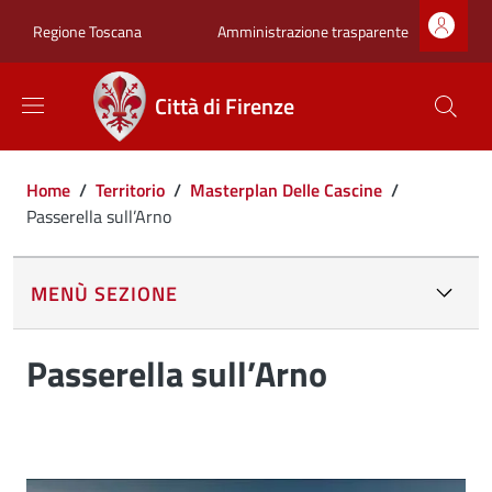
Salta al contenuto principale
Skip to footer content
Zona superiore sot
Amministrazione trasparente
Regione Toscana
Città di Firenze
Briciole di pane
Home
/
Territorio
/
Masterplan Delle Cascine
/
Passerella sull’Arno
MENÙ SEZIONE
Passerella sull’Arno
Image