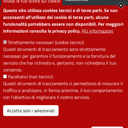
Rivedi le tue scelte sui cookie
Segnala disservizio
Redazione web
Questo sito utilizza cookies tecnici e di terze parti. Se non
Amministrazione
Piano di miglioramento dei
acconsenti all'utilizzo dei cookie di terze parti, alcune
funzionalità potrebbero essere non disponibili. Per maggiori
trasparente
servizi
informazioni consulta la privacy policy.
Più informazioni
Note legali
Contatti
Strettamente necessari (cookie tecnici)
Questi strumenti di tracciamento sono strettamente
SEGUICI SU
necessari per garantire il funzionamento e la fornitura del
servizio che hai richiesto e, pertanto, non richiedono il tuo
Facebook
Instagram
YouTube
Telegram
WhatsApp
Twitter
Linkedin
consenso.
Facoltativi (non tecnici)
Questi strumenti di tracciamento ci permettono di misurare il
PRIVACY
traffico e analizzare, in forma anonima, il tuo comportamento
Useful links section
con l'obiettivo di migliorare il nostro servizio.
La Privacy nel Comune
PRIVACY
Accetta solo i selezionati
I