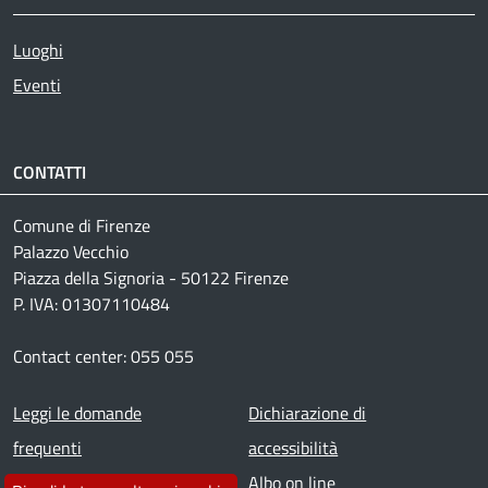
Luoghi
Eventi
CONTATTI
Comune di Firenze
Palazzo Vecchio
Piazza della Signoria - 50122 Firenze
P. IVA: 01307110484
Contact center: 055 055
Footer menu
Leggi le domande
Dichiarazione di
frequenti
accessibilità
Prenota appuntamento
Albo on line