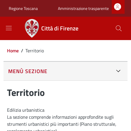
Salta al contenuto principale
Skip to footer content
Zona superiore sot
Amministrazione trasparente
Regione Toscana
Città di Firenze
Briciole di pane
Home
/
Territorio
MENÙ SEZIONE
Territorio
Edilizia urbanistica
La sezione comprende informazioni approfondite sugli
strumenti urbanistici più importanti (Piano strutturale,