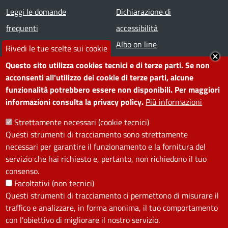
Footer menu
Leggi le domande
Dichiarazione di
frequenti
accessibilità
Prenota appuntamento
Albo on line
Rivedi le tue scelte sui cookie
Segnala disservizio
Redazione web
Questo sito utilizza cookies tecnici e di terze parti. Se non
Amministrazione
Piano di miglioramento dei
acconsenti all'utilizzo dei cookie di terze parti, alcune
funzionalità potrebbero essere non disponibili. Per maggiori
trasparente
servizi
informazioni consulta la privacy policy.
Più informazioni
Note legali
Contatti
Strettamente necessari (cookie tecnici)
Questi strumenti di tracciamento sono strettamente
SEGUICI SU
necessari per garantire il funzionamento e la fornitura del
servizio che hai richiesto e, pertanto, non richiedono il tuo
Facebook
Instagram
YouTube
Telegram
WhatsApp
Twitter
Linkedin
consenso.
Facoltativi (non tecnici)
Questi strumenti di tracciamento ci permettono di misurare il
PRIVACY
traffico e analizzare, in forma anonima, il tuo comportamento
Useful links section
con l'obiettivo di migliorare il nostro servizio.
La Privacy nel Comune