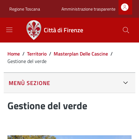
Salta al contenuto principale
Skip to footer content
Zona superiore sot
Amministrazione trasparente
Regione Toscana
Città di Firenze
Briciole di pane
Home
/
Territorio
/
Masterplan Delle Cascine
/
Gestione del verde
MENÙ SEZIONE
Gestione del verde
Image