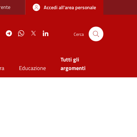
re sottile
rente
Accedi all'area personale
agram
YouTube
Telegram
WhatsApp
Twitter
Linkedin
Cerca
Tutti gli
ra
Educazione
argomenti