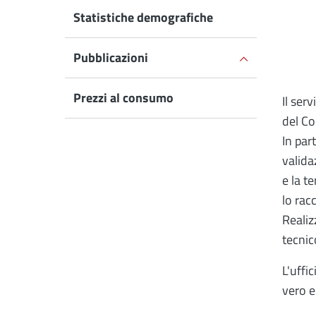
Statistiche demografiche
Pubblicazioni
Prezzi al consumo
Il ser
del Co
In par
valida
e la t
lo rac
Realiz
tecnic
L'uffi
vero e