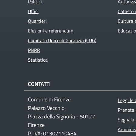
Politici
Autorizz
Uffici
Catasto 
Quartieri
Cultura 
Elezioni e referendum
Educazio
Comitato Unico di Garanzia (CUG)
PNRR
Active
Statistica
CONTATTI
Foo
Comune di Firenze
Leggi le
Palazzo Vecchio
Prenota
Piazza della Signoria - 50122
Segnala 
Firenze
Amminist
P. IVA: 01307110484