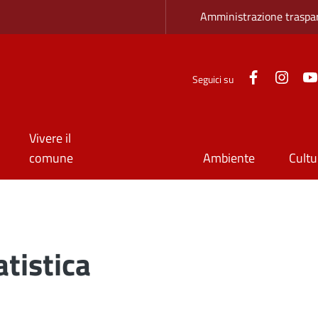
Zona superio
Amministrazione traspa
Facebook
Inst
Seguici su
Vivere il
comune
Ambiente
Cultu
atistica