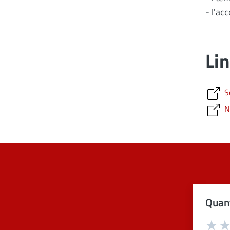
- l'ac
Lin
S
N
Quant
Val