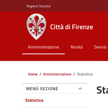
Salta al contenuto principale
Skip to footer content
Regione Toscana
Città di Firenze
Amministrazione
Novità
Servizi
Briciole di pane
Home
/
Amministrazione
/
Statistica
St
MENÙ SEZIONE
Active
Statistica