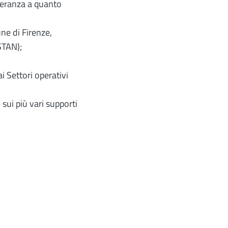
peranza a quanto
une di Firenze,
ISTAN);
ai Settori operativi
ui più vari supporti