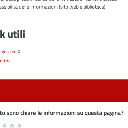
cessibilità delle informazioni (sito web e biblioteca).
k utili
eguici su X
otizie
o sono chiare le informazioni su questa pagina?
uta 1 stelle su 5
Valuta 2 stelle su 5
Valuta 3 stelle su 5
Valuta 4 stelle su 5
Valuta 5 stelle su 5