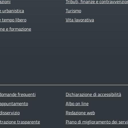
azioni
Tributi, finanze e contravvenzio
e urbanistica
Turismo
e tempo libero
Vita lavorativa
ne e formazione
ter menu
 domande frequenti
Dichiarazione di accessibilità
 appuntamento
Albo on line
disservizio
Redazione web
razione trasparente
Piano di miglioramento dei servi