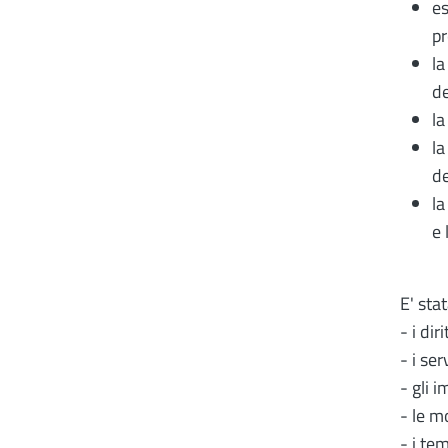
es
pr
la
de
la
la
d
la
e 
E' sta
- i dir
- i ser
- gli i
- le m
- i te