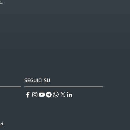
ni
SEGUICI SU
Facebook
Instagram
YouTube
Telegram
WhatsApp
Twitter
Linkedin
zi