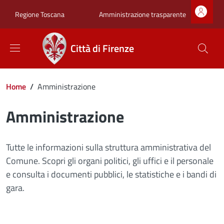
Salta al contenuto principale
Skip to footer content
Zona superiore sot
Amministrazione trasparente
Regione Toscana
Città di Firenze
Briciole di pane
Home
/
Amministrazione
Amministrazione
Tutte le informazioni sulla struttura amministrativa del
Comune. Scopri gli organi politici, gli uffici e il personale
e consulta i documenti pubblici, le statistiche e i bandi di
gara.