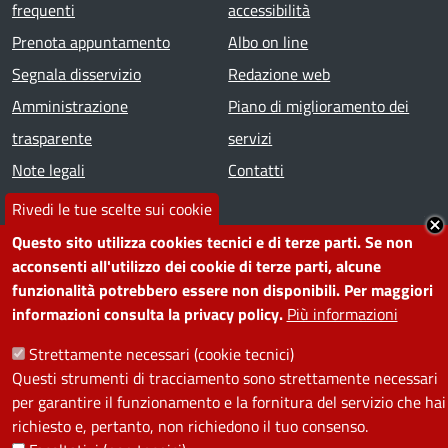
frequenti
accessibilità
Prenota appuntamento
Albo on line
Segnala disservizio
Redazione web
Amministrazione
Piano di miglioramento dei
trasparente
servizi
Note legali
Contatti
Rivedi le tue scelte sui cookie
SEGUICI SU
Questo sito utilizza cookies tecnici e di terze parti. Se non
acconsenti all'utilizzo dei cookie di terze parti, alcune
Facebook
Instagram
YouTube
Telegram
WhatsApp
Twitter
Linkedin
funzionalità potrebbero essere non disponibili. Per maggiori
informazioni consulta la privacy policy.
Più informazioni
PRIVACY
Strettamente necessari (cookie tecnici)
Questi strumenti di tracciamento sono strettamente necessari
Useful links section
La Privacy nel Comune
per garantire il funzionamento e la fornitura del servizio che hai
PRIVACY
richiesto e, pertanto, non richiedono il tuo consenso.