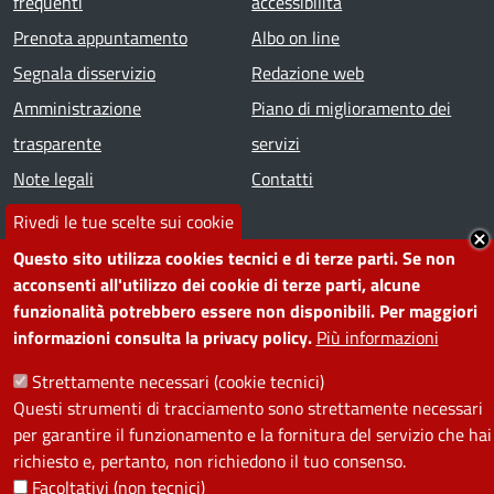
frequenti
accessibilità
Prenota appuntamento
Albo on line
Segnala disservizio
Redazione web
Amministrazione
Piano di miglioramento dei
trasparente
servizi
Note legali
Contatti
Rivedi le tue scelte sui cookie
SEGUICI SU
Questo sito utilizza cookies tecnici e di terze parti. Se non
acconsenti all'utilizzo dei cookie di terze parti, alcune
Facebook
Instagram
YouTube
Telegram
WhatsApp
Twitter
Linkedin
funzionalità potrebbero essere non disponibili. Per maggiori
informazioni consulta la privacy policy.
Più informazioni
PRIVACY
Strettamente necessari (cookie tecnici)
Questi strumenti di tracciamento sono strettamente necessari
Useful links section
La Privacy nel Comune
per garantire il funzionamento e la fornitura del servizio che hai
PRIVACY
richiesto e, pertanto, non richiedono il tuo consenso.
Facoltativi (non tecnici)