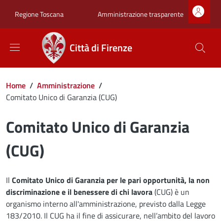
Salta al contenuto principale
Skip to footer content
Zona superiore sot
Amministrazione trasparente
Regione Toscana
Città di Firenze
Briciole di pane
Home
/
Amministrazione
/
Comitato Unico di Garanzia (CUG)
Comitato Unico di Garanzia
(CUG)
Il
Comitato Unico di Garanzia per le pari opportunità, la non
discriminazione e il benessere di chi lavora
(CUG) è un
organismo interno all'amministrazione, previsto dalla Legge
183/2010. Il CUG ha il fine di assicurare, nell’ambito del lavoro