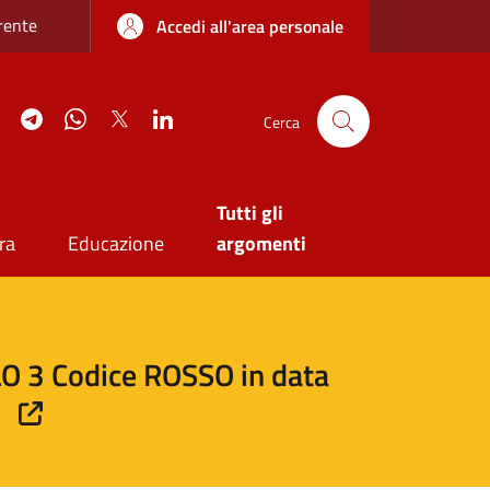
re sottile
rente
Accedi all'area personale
agram
YouTube
Telegram
WhatsApp
Twitter
Linkedin
Cerca
Tutti gli
ra
Educazione
argomenti
LO 3 Codice ROSSO in data
6