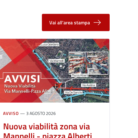
Vai all'area stampa
AVVISO
3 AGOSTO 2026
Nuova viabilità zona via
Mannelli - piazza Alberti