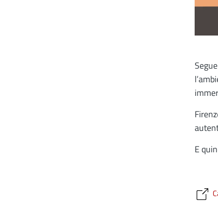
Seguen
l’ambi
immerg
Firenz
autent
E quin
C