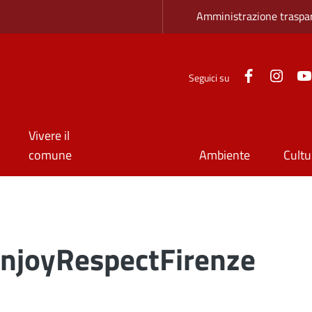
Zona superio
Amministrazione traspa
Facebook
Inst
Seguici su
Vivere il
comune
Ambiente
Cultu
njoyRespectFirenze