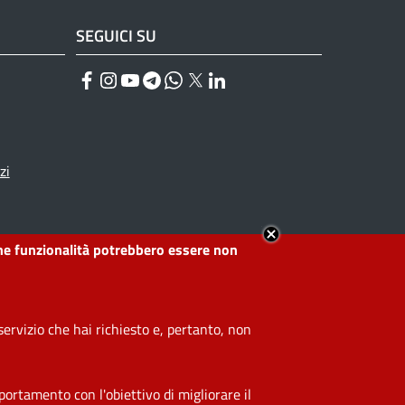
SEGUICI SU
Facebook
Instagram
YouTube
Telegram
WhatsApp
Twitter
Linkedin
zi
lcune funzionalità potrebbero essere non
ervizio che hai richiesto e, pertanto, non
ortamento con l'obiettivo di migliorare il