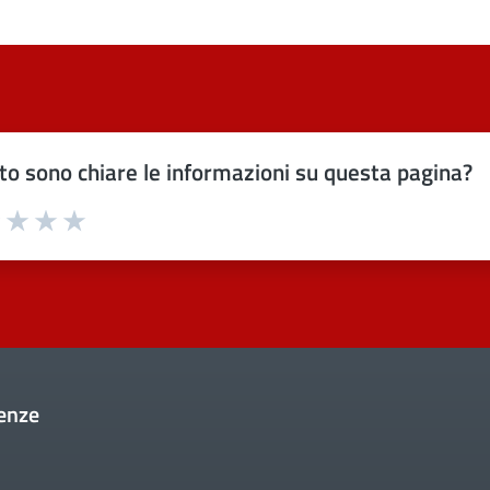
o sono chiare le informazioni su questa pagina?
uta 1 stelle su 5
Valuta 2 stelle su 5
Valuta 3 stelle su 5
Valuta 4 stelle su 5
Valuta 5 stelle su 5
enze