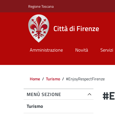
Salta al contenuto principale
Skip to footer content
Regione Toscana
Città di Firenze
Amministrazione
Novità
Servizi
Briciole di pane
Home
/
Turismo
/
#EnjoyRespectFirenze
#E
MENÙ SEZIONE
Turismo