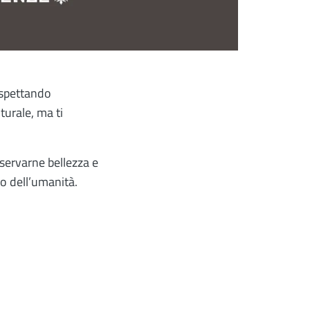
rispettando
lturale, ma ti
eservarne bellezza e
io dell’umanità.