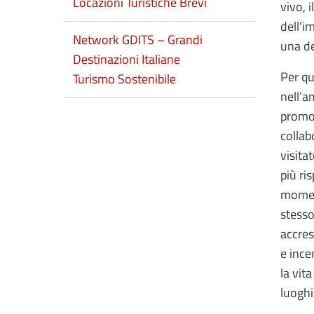
Locazioni Turistiche Brevi
vivo, 
dell’i
Network GDITS – Grandi
una de
Destinazioni Italiane
Per q
Turismo Sostenibile
nell’a
promos
collab
visita
più ri
moment
stesso
accres
e ince
la vit
luoghi