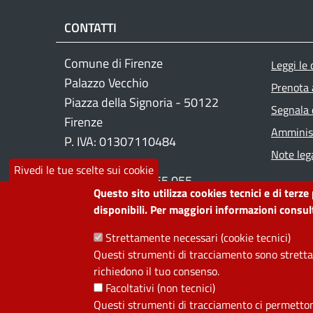
CONTATTI
Foo
Comune di Firenze
Leggi le
Palazzo Vecchio
Prenota
Piazza della Signoria - 50122
Segnala 
Firenze
Amminist
P. IVA: 01307110484
Note lega
Rivedi le tue scelte sui cookie
Contact center: 055 055
Questo sito utilizza cookies tecnici e di terze
disponibili. Per maggiori informazioni consult
PRIVACY
Strettamente necessari (cookie tecnici)
Questi strumenti di tracciamento sono strettam
Useful links section
richiedono il tuo consenso.
La Privacy nel Comune
Facoltativi (non tecnici)
PRIVACY
Questi strumenti di tracciamento ci permettono 