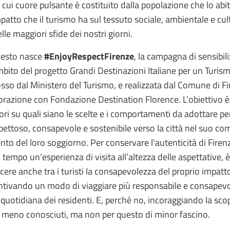
il cui cuore pulsante è costituito dalla popolazione che lo abit
mpatto che il turismo ha sul tessuto sociale, ambientale e cu
lle maggiori sfide dei nostri giorni.
uesto nasce
#EnjoyRespectFirenze
, la campagna di sensibil
mbito del progetto Grandi Destinazioni Italiane per un Turis
so dal Ministero del Turismo, e realizzata dal Comune di Fi
orazione con Fondazione Destination Florence. L’obiettivo è
tori su quali siano le scelte e i comportamenti da adottare p
spettoso, consapevole e sostenibile verso la città nel suo co
o del loro soggiorno. Per conservare l'autenticità di Firenz
 tempo un’esperienza di visita all’altezza delle aspettative, 
cere anche tra i turisti la consapevolezza del proprio impatt
ntivando un modo di viaggiare più responsabile e consapevo
a quotidiana dei residenti. E, perché no, incoraggiando la scop
 meno conosciuti, ma non per questo di minor fascino.