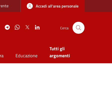
re sottile
rente
Accedi all'area personale
agram
YouTube
Telegram
WhatsApp
Twitter
Linkedin
Cerca
Tutti gli
ra
Educazione
argomenti