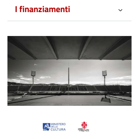
I finanziamenti
Image
Image