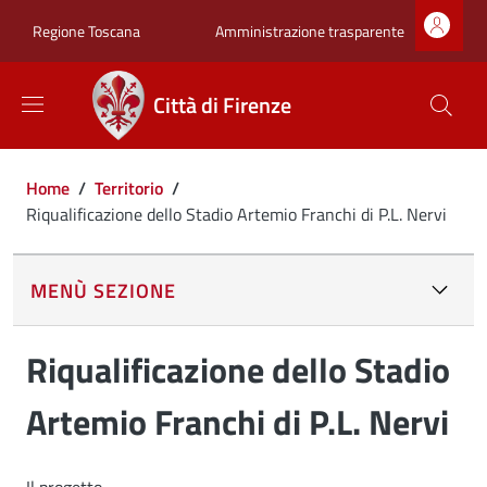
Salta al contenuto principale
Skip to footer content
Zona superiore sot
Amministrazione trasparente
Regione Toscana
Città di Firenze
Briciole di pane
Home
/
Territorio
/
Riqualificazione dello Stadio Artemio Franchi di P.L. Nervi
MENÙ SEZIONE
Riqualificazione dello Stadio
Artemio Franchi di P.L. Nervi