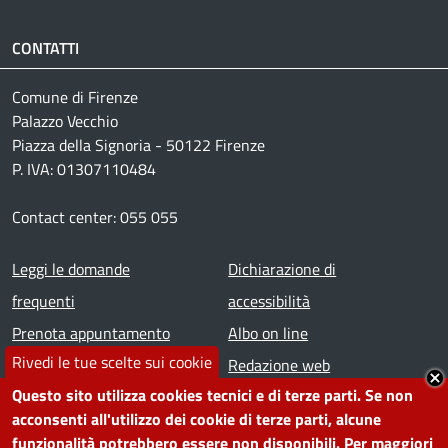
CONTATTI
Comune di Firenze
Palazzo Vecchio
Piazza della Signoria - 50122 Firenze
P. IVA: 01307110484
Contact center: 055 055
Footer menu
Leggi le domande
Dichiarazione di
frequenti
accessibilità
Prenota appuntamento
Albo on line
Rivedi le tue scelte sui cookie
Segnala disservizio
Redazione web
Questo sito utilizza cookies tecnici e di terze parti. Se non
Amministrazione
Piano di miglioramento dei
acconsenti all'utilizzo dei cookie di terze parti, alcune
trasparente
servizi
funzionalità potrebbero essere non disponibili. Per maggiori