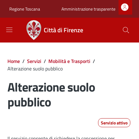
Salta al contenuto principale
Skip to footer content
Zona superiore sot
Amministrazione trasparente
Regione Toscana
Città di Firenze
Briciole di pane
Home
/
Servizi
/
Mobilità e Trasporti
/
Alterazione suolo pubblico
Alterazione suolo
pubblico
Servizio attivo
Il servizio consente di richiedere la concessione per