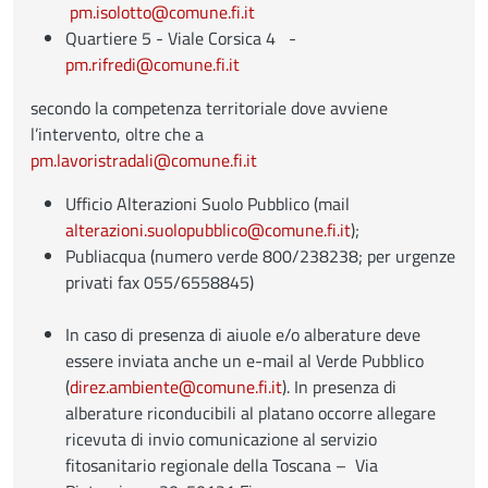
pm.isolotto@comune.fi.it
Quartiere 5 - Viale Corsica 4 -
pm.rifredi@comune.fi.it
secondo la competenza territoriale dove avviene
l’intervento, oltre che a
pm.lavoristradali@comune.fi.it
Ufficio Alterazioni Suolo Pubblico (mail
alterazioni.suolopubblico@comune.fi.it
);
Publiacqua (numero verde 800/238238; per urgenze
privati fax 055/6558845)
In caso di presenza di aiuole e/o alberature deve
essere inviata anche un e-mail al Verde Pubblico
(
direz.ambiente@comune.fi.it
). In presenza di
alberature riconducibili al platano occorre allegare
ricevuta di invio comunicazione al servizio
fitosanitario regionale della Toscana – Via