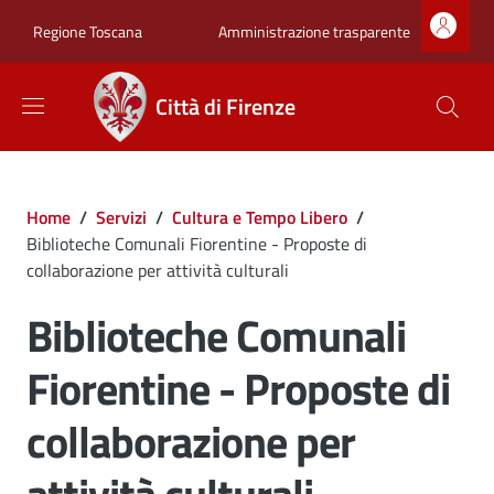
Salta al contenuto principale
Skip to footer content
Zona superiore sot
Amministrazione trasparente
Regione Toscana
Città di Firenze
Briciole di pane
Home
/
Servizi
/
Cultura e Tempo Libero
/
Biblioteche Comunali Fiorentine - Proposte di
collaborazione per attività culturali
Biblioteche Comunali
Fiorentine - Proposte di
collaborazione per