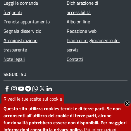
Footer menu
Leggi le domande
Dichiarazione di
frequenti
accessibilità
Prenota appuntamento
Albo on line
Segnala disservizio
Redazione web
Amministrazione
Piano di miglioramento dei
trasparente
servizi
Note legali
Contatti
SEGUICI SU
Facebook
Instagram
YouTube
Telegram
WhatsApp
Twitter
Linkedin
Rivedi le tue scelte sui cookie
Questo sito utilizza cookies tecnici e di terze parti. Se non
PRIVACY
acconsenti all'utilizzo dei cookie di terze parti, alcune
Useful links section
funzionalità potrebbero essere non disponibili. Per maggiori
La Privacy nel Comune
informazioni consulta la privacy policy.
Più informazioni