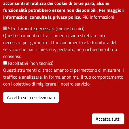
acconsenti all'utilizzo dei cookie di terze parti, alcune
funzionalità potrebbero essere non disponibili. Per maggiori
informazioni consulta la privacy policy.
Più informazioni
Strettamente necessari (cookie tecnici)
Questi strumenti di tracciamento sono strettamente
EVENTO CULTURALE
necessari per garantire il funzionamento e la fornitura del
servizio che hai richiesto e, pertanto, non richiedono il tuo
Domenica metropolitana
consenso.
Facoltativi (non tecnici)
Nella giornata del 5 luglio 2026, Domenica
Questi strumenti di tracciamento ci permettono di misurare il
Metropolitana, tutti i residenti della Città
traffico e analizzare, in forma anonima, il tuo comportamento
Metropolitana di Firenze avranno la possibilità di
con l'obiettivo di migliorare il nostro servizio.
visitare gratuitamente i Musei Civici Fiorentini e
Palazzo Medici Riccardi, nonché di prendere
Accetta solo i selezionati
parte alle numerose visite e attività in programma,
sviluppate dal Comune di Firenze, dalla Città
I
Metropolitana di Firenze e dalla Fondazione
Accetta tutti
MUS.E.