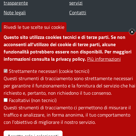
trasparente
servizi
Note legali
Contatti
Rivedi le tue scelte sui cookie
SEGUICI SU
Questo sito utilizza cookies tecnici e di terze parti. Se non
Facebook
Instagram
YouTube
Telegram
WhatsApp
Twitter
Linkedin
acconsenti all'utilizzo dei cookie di terze parti, alcune
funzionalità potrebbero essere non disponibili. Per maggiori
informazioni consulta la privacy policy.
Più informazioni
PRIVACY
Strettamente necessari (cookie tecnici)
Useful links section
Questi strumenti di tracciamento sono strettamente necessari
La Privacy nel Comune
per garantire il funzionamento e la fornitura del servizio che hai
PRIVACY
richiesto e, pertanto, non richiedono il tuo consenso.
Facoltativi (non tecnici)
Questi strumenti di tracciamento ci permettono di misurare il
traffico e analizzare, in forma anonima, il tuo comportamento
con l'obiettivo di migliorare il nostro servizio.