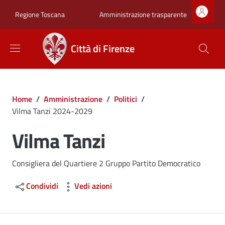
Salta al contenuto principale
Skip to footer content
Zona superiore sot
Amministrazione trasparente
Regione Toscana
Città di Firenze
Briciole di pane
Home
/
Amministrazione
/
Politici
/
Vilma Tanzi 2024-2029
Vilma Tanzi
Consigliera del Quartiere 2 Gruppo Partito Democratico
Condividi
Vedi azioni