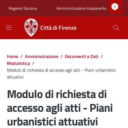
Salta al contenuto principale
Skip to footer content
Zona superiore sot
Amministrazione trasparente
Regione Toscana
Città di Firenze
Briciole di pane
Home
/
Amministrazione
/
Documenti e Dati
/
Modulistica
/
Modulo di richiesta di accesso agli atti - Piani urbanistici
attuativi
Modulo di richiesta di
accesso agli atti - Piani
urbanistici attuativi