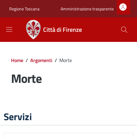
Salta al contenuto principale
Skip to footer content
Zona superiore sot
Amministrazione trasparente
Regione Toscana
Città di Firenze
Briciole di pane
Home
/
Argomenti
/
Morte
Morte
Servizi