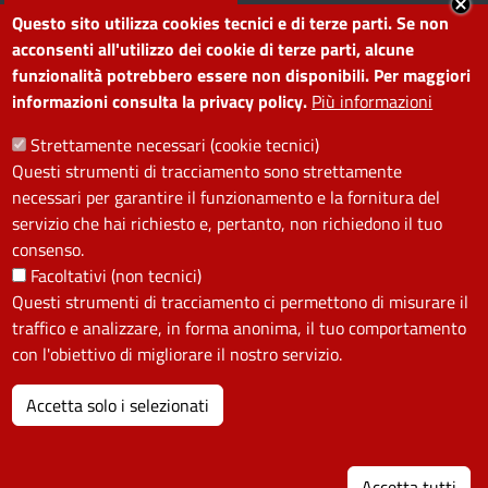
Segnala disservizio
Redazione web
Questo sito utilizza cookies tecnici e di terze parti. Se non
Amministrazione
Piano di miglioramento dei
acconsenti all'utilizzo dei cookie di terze parti, alcune
funzionalità potrebbero essere non disponibili. Per maggiori
trasparente
servizi
informazioni consulta la privacy policy.
Più informazioni
Note legali
Contatti
Strettamente necessari (cookie tecnici)
Questi strumenti di tracciamento sono strettamente
SEGUICI SU
necessari per garantire il funzionamento e la fornitura del
servizio che hai richiesto e, pertanto, non richiedono il tuo
Facebook
Instagram
YouTube
Telegram
WhatsApp
Twitter
Linkedin
consenso.
Facoltativi (non tecnici)
PRIVACY
Questi strumenti di tracciamento ci permettono di misurare il
traffico e analizzare, in forma anonima, il tuo comportamento
Useful links section
con l'obiettivo di migliorare il nostro servizio.
La Privacy nel Comune
PRIVACY
Accetta solo i selezionati
I
Accetta tutti