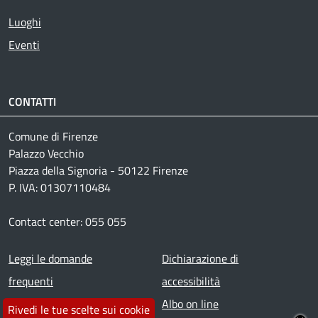
Luoghi
Eventi
CONTATTI
Comune di Firenze
Palazzo Vecchio
Piazza della Signoria - 50122 Firenze
P. IVA: 01307110484
Contact center: 055 055
Footer menu
Leggi le domande
Dichiarazione di
frequenti
accessibilità
Prenota appuntamento
Albo on line
Rivedi le tue scelte sui cookie