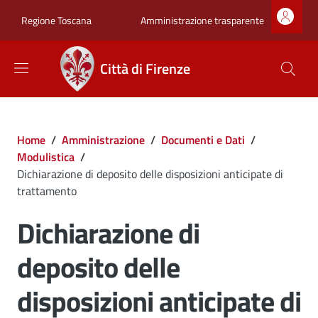
Salta al contenuto principale
Skip to footer content
Zona superiore sot
Amministrazione trasparente
Regione Toscana
Città di Firenze
Briciole di pane
Home
/
Amministrazione
/
Documenti e Dati
/
Modulistica
/
Dichiarazione di deposito delle disposizioni anticipate di
trattamento
Dichiarazione di
deposito delle
disposizioni anticipate di