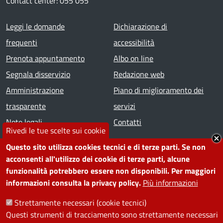
Contact center: 055 055
Footer menu
Leggi le domande
Dichiarazione di
frequenti
accessibilità
Prenota appuntamento
Albo on line
Segnala disservizio
Redazione web
Amministrazione
Piano di miglioramento dei
trasparente
servizi
Note legali
Contatti
Rivedi le tue scelte sui cookie
Questo sito utilizza cookies tecnici e di terze parti. Se non
SEGUICI SU
acconsenti all'utilizzo dei cookie di terze parti, alcune
funzionalità potrebbero essere non disponibili. Per maggiori
Facebook
Instagram
YouTube
Telegram
WhatsApp
Twitter
Linkedin
informazioni consulta la privacy policy.
Più informazioni
Strettamente necessari (cookie tecnici)
PRIVACY
Questi strumenti di tracciamento sono strettamente necessari