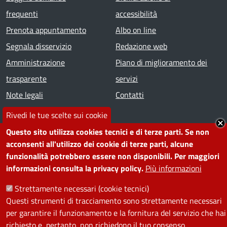
frequenti
accessibilità
Prenota appuntamento
Albo on line
Segnala disservizio
Redazione web
Amministrazione
Piano di miglioramento dei
trasparente
servizi
Note legali
Contatti
Rivedi le tue scelte sui cookie
SEGUICI SU
Questo sito utilizza cookies tecnici e di terze parti. Se non
acconsenti all'utilizzo dei cookie di terze parti, alcune
Facebook
Instagram
YouTube
Telegram
WhatsApp
Twitter
Linkedin
funzionalità potrebbero essere non disponibili. Per maggiori
informazioni consulta la privacy policy.
Più informazioni
PRIVACY
Strettamente necessari (cookie tecnici)
Questi strumenti di tracciamento sono strettamente necessari
Useful links section
La Privacy nel Comune
per garantire il funzionamento e la fornitura del servizio che hai
PRIVACY
richiesto e, pertanto, non richiedono il tuo consenso.