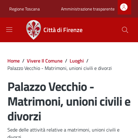
Salta al contenuto principale
Skip to footer content
Zona superiore sot
Amministrazione trasparente
Regione Toscana
Città di Firenze
Briciole di pane
Home
/
Vivere Il Comune
/
Luoghi
/
Palazzo Vecchio - Matrimoni, unioni civili e divorzi
Palazzo Vecchio -
Matrimoni, unioni civili e
divorzi
Dettagli
Sede delle attività relative a matrimoni, unioni civili e
divorzi