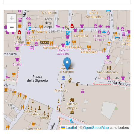
+
−
Leaflet
|
©
OpenStreetMap
contributors