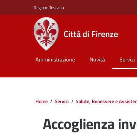
Salta al contenuto principale
Skip to footer content
Regione Toscana
Città di Firenze
Amministrazione
Novità
Servizi
Briciole di pane
Home
/
Servizi
/
Salute, Benessere e Assiste
Accoglienza inv