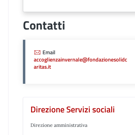
Contatti
Email
accoglienzainvernale@fondazionesolidc
aritas.it
Unità organizzativa r
Direzione Servizi sociali
Direzione amministrativa