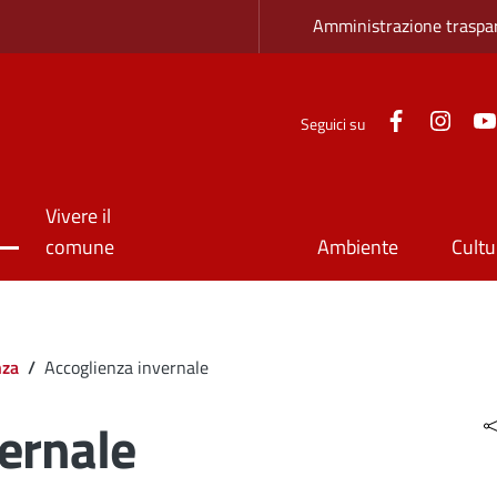
Zona superio
Amministrazione traspa
Facebook
Inst
Seguici su
Vivere il
comune
Ambiente
Cultu
nza
/
Accoglienza invernale
ernale