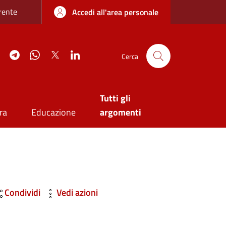
re sottile
rente
Accedi all'area personale
agram
YouTube
Telegram
WhatsApp
Twitter
Linkedin
Cerca
Tutti gli
ra
Educazione
argomenti
Condividi
Vedi azioni