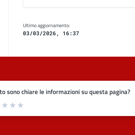
Ultimo aggiornamento:
03/03/2026, 16:37
o sono chiare le informazioni su questa pagina?
uta 1 stelle su 5
Valuta 2 stelle su 5
Valuta 3 stelle su 5
Valuta 4 stelle su 5
Valuta 5 stelle su 5