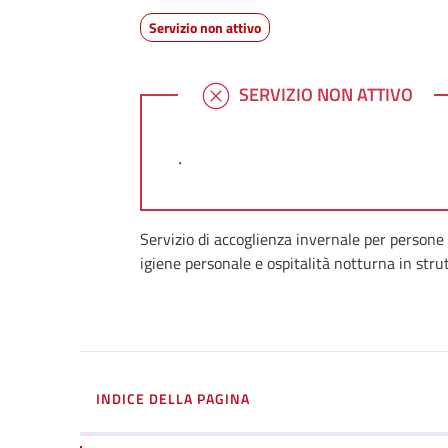
Servizio non attivo
SERVIZIO NON ATTIVO
SERVIZIO NON ATTIVO
.
Dettagli
Servizio di accoglienza invernale per persone 
igiene personale e ospitalità notturna in str
INDICE DELLA PAGINA