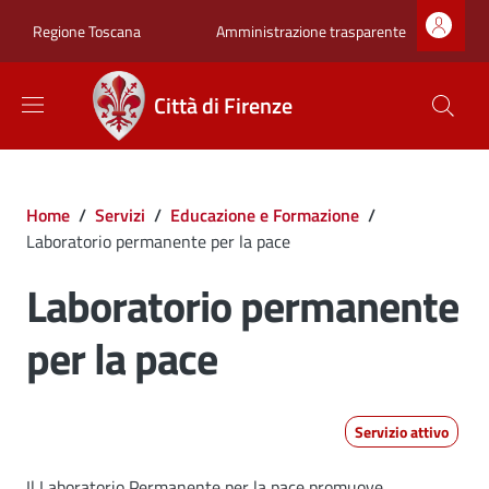
Salta al contenuto principale
Skip to footer content
Zona superiore sot
Amministrazione trasparente
Regione Toscana
Città di Firenze
Briciole di pane
Home
/
Servizi
/
Educazione e Formazione
/
Laboratorio permanente per la pace
Laboratorio permanente
per la pace
Servizio attivo
Il Laboratorio Permanente per la pace promuove