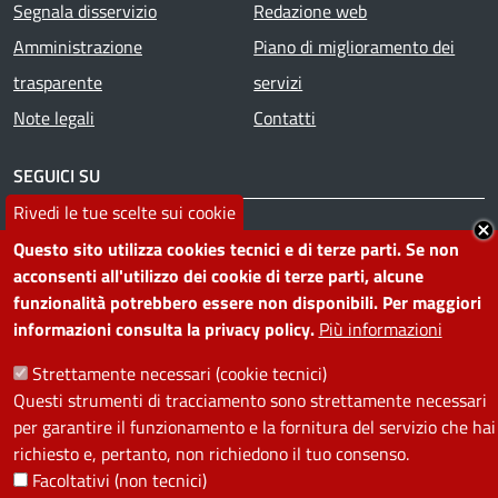
Segnala disservizio
Redazione web
Amministrazione
Piano di miglioramento dei
trasparente
servizi
Note legali
Contatti
SEGUICI SU
Rivedi le tue scelte sui cookie
Facebook
Instagram
YouTube
Telegram
WhatsApp
Twitter
Linkedin
Questo sito utilizza cookies tecnici e di terze parti. Se non
acconsenti all'utilizzo dei cookie di terze parti, alcune
funzionalità potrebbero essere non disponibili. Per maggiori
PRIVACY
informazioni consulta la privacy policy.
Più informazioni
Useful links section
La Privacy nel Comune
Strettamente necessari (cookie tecnici)
PRIVACY
Questi strumenti di tracciamento sono strettamente necessari
per garantire il funzionamento e la fornitura del servizio che hai
richiesto e, pertanto, non richiedono il tuo consenso.
Facoltativi (non tecnici)