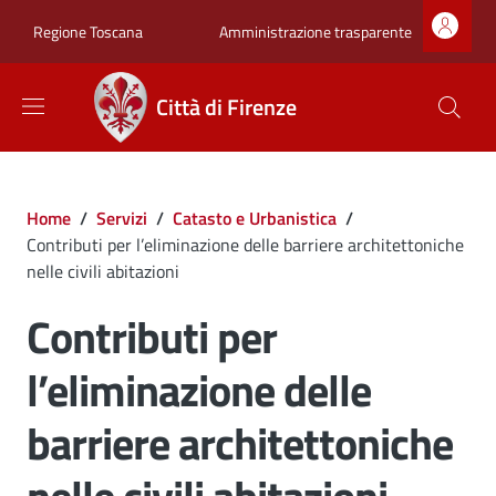
Salta al contenuto principale
Skip to footer content
Zona superiore sot
Amministrazione trasparente
Regione Toscana
Città di Firenze
Briciole di pane
Home
/
Servizi
/
Catasto e Urbanistica
/
Contributi per l’eliminazione delle barriere architettoniche
nelle civili abitazioni
Contributi per
l’eliminazione delle
barriere architettoniche