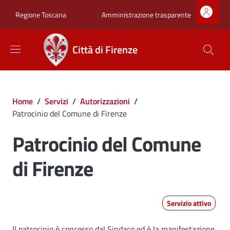
Salta al contenuto principale
Skip to footer content
Zona superiore sot
Amministrazione trasparente
Regione Toscana
Città di Firenze
Briciole di pane
Home
/
Servizi
/
Autorizzazioni
/
Patrocinio del Comune di Firenze
Patrocinio del Comune
di Firenze
Servizio attivo
Il patrocinio è concesso dal Sindaco ed è la manifestazione