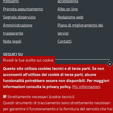
frequenti
accessibilità
Prenota appuntamento
Albo on line
Segnala disservizio
Redazione web
Amministrazione
Piano di miglioramento dei
trasparente
servizi
Note legali
Contatti
SEGUICI SU
Rivedi le tue scelte sui cookie
Facebook
Instagram
YouTube
Telegram
WhatsApp
Twitter
Linkedin
Questo sito utilizza cookies tecnici e di terze parti. Se non
acconsenti all'utilizzo dei cookie di terze parti, alcune
funzionalità potrebbero essere non disponibili. Per maggiori
PRIVACY
informazioni consulta la privacy policy.
Più informazioni
Useful links section
Strettamente necessari (cookie tecnici)
La Privacy nel Comune
Questi strumenti di tracciamento sono strettamente necessari
PRIVACY
per garantire il funzionamento e la fornitura del servizio che hai