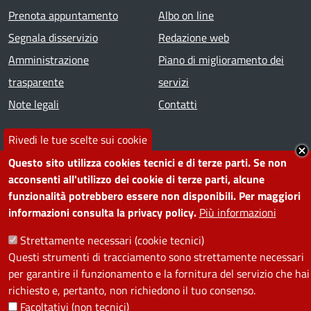
Prenota appuntamento
Albo on line
Segnala disservizio
Redazione web
Amministrazione
Piano di miglioramento dei
trasparente
servizi
Note legali
Contatti
Rivedi le tue scelte sui cookie
SEGUICI SU
Questo sito utilizza cookies tecnici e di terze parti. Se non
Facebook
Instagram
YouTube
Telegram
WhatsApp
Twitter
Linkedin
acconsenti all'utilizzo dei cookie di terze parti, alcune
funzionalità potrebbero essere non disponibili. Per maggiori
informazioni consulta la privacy policy.
Più informazioni
PRIVACY
Strettamente necessari (cookie tecnici)
Useful links section
Questi strumenti di tracciamento sono strettamente necessari
La Privacy nel Comune
per garantire il funzionamento e la fornitura del servizio che hai
PRIVACY
richiesto e, pertanto, non richiedono il tuo consenso.
Facoltativi (non tecnici)