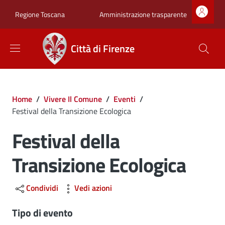
Salta al contenuto principale
Skip to footer content
Zona superiore sot
Amministrazione trasparente
Regione Toscana
Città di Firenze
Briciole di pane
Home
/
Vivere Il Comune
/
Eventi
/
Festival della Transizione Ecologica
Festival della
Transizione Ecologica
Condividi
Vedi azioni
Tipo di evento