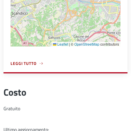
Leaflet
|
©
OpenStreetMap
contributors
LEGGI TUTTO
A PROPOSITO DI DIREZIONE AMBIENTE
Costo
Gratuito
Ultimo aggiornamento: