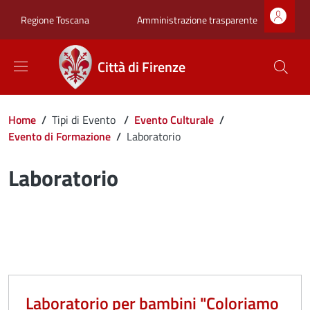
Salta al contenuto principale
Skip to footer content
Zona superiore sot
Amministrazione trasparente
Regione Toscana
Città di Firenze
Briciole di pane
Home
/
Tipi di Evento
/
Evento Culturale
/
Evento di Formazione
/
Laboratorio
Laboratorio
Laboratorio per bambini "Coloriamo