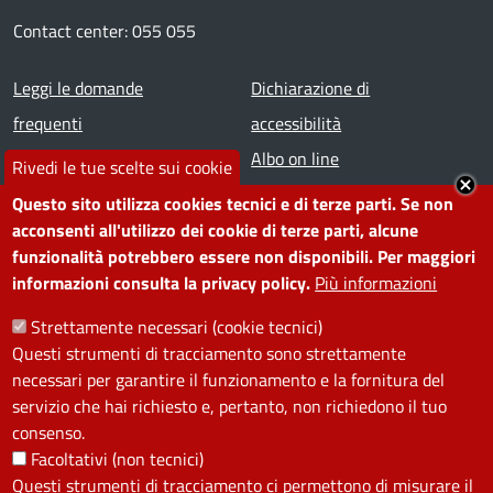
Contact center: 055 055
Footer menu
Leggi le domande
Dichiarazione di
frequenti
accessibilità
Prenota appuntamento
Albo on line
Rivedi le tue scelte sui cookie
Segnala disservizio
Redazione web
Questo sito utilizza cookies tecnici e di terze parti. Se non
Amministrazione
Piano di miglioramento dei
acconsenti all'utilizzo dei cookie di terze parti, alcune
funzionalità potrebbero essere non disponibili. Per maggiori
trasparente
servizi
informazioni consulta la privacy policy.
Più informazioni
Note legali
Contatti
Strettamente necessari (cookie tecnici)
Questi strumenti di tracciamento sono strettamente
SEGUICI SU
necessari per garantire il funzionamento e la fornitura del
servizio che hai richiesto e, pertanto, non richiedono il tuo
Facebook
Instagram
YouTube
Telegram
WhatsApp
Twitter
Linkedin
consenso.
Facoltativi (non tecnici)
Questi strumenti di tracciamento ci permettono di misurare il
PRIVACY