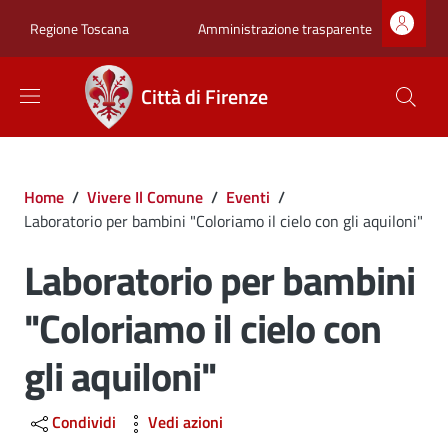
Salta al contenuto principale
Skip to footer content
Zona superiore sot
Amministrazione trasparente
Regione Toscana
Città di Firenze
Briciole di pane
Home
/
Vivere Il Comune
/
Eventi
/
Laboratorio per bambini "Coloriamo il cielo con gli aquiloni"
Laboratorio per bambini
"Coloriamo il cielo con
gli aquiloni"
Condividi
Vedi azioni