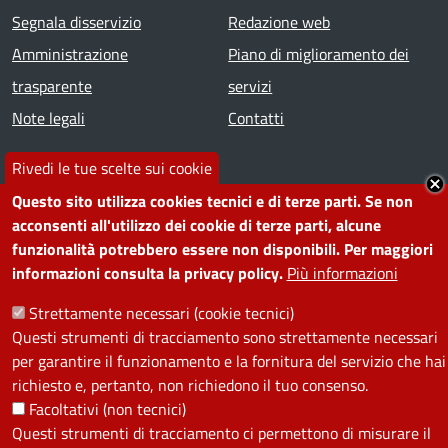
Segnala disservizio
Redazione web
Amministrazione
Piano di miglioramento dei
trasparente
servizi
Note legali
Contatti
Rivedi le tue scelte sui cookie
SEGUICI SU
Questo sito utilizza cookies tecnici e di terze parti. Se non
Facebook
Instagram
YouTube
Telegram
WhatsApp
Twitter
Linkedin
acconsenti all'utilizzo dei cookie di terze parti, alcune
funzionalità potrebbero essere non disponibili. Per maggiori
informazioni consulta la privacy policy.
Più informazioni
PRIVACY
Strettamente necessari (cookie tecnici)
Useful links section
Questi strumenti di tracciamento sono strettamente necessari
La Privacy nel Comune
per garantire il funzionamento e la fornitura del servizio che hai
PRIVACY
richiesto e, pertanto, non richiedono il tuo consenso.
Facoltativi (non tecnici)
Questi strumenti di tracciamento ci permettono di misurare il