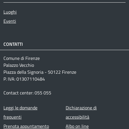
Luoghi
Eventi
CONTATTI
Comune di Firenze
Palazzo Vecchio
Piazza della Signoria - 50122 Firenze
P. IVA: 01307110484
Contact center: 055 055
Footer menu
Leggi le domande
Dichiarazione di
frequenti
accessibilità
Prenota appuntamento
Albo on line