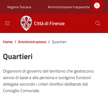
Salta al contenuto principale
Skip to footer content
Zona superiore sot
Amministrazione trasparente
Regione Toscana
Città di Firenze
Briciole di pane
Home
/
Amministrazione
/
Quartieri
Quartieri
Organismi di governo del territorio che gestiscono
servizi di base e alla persona e svolgono funzioni
delegate secondo i criteri direttivi deliberati dal
Consiglio Comunale.