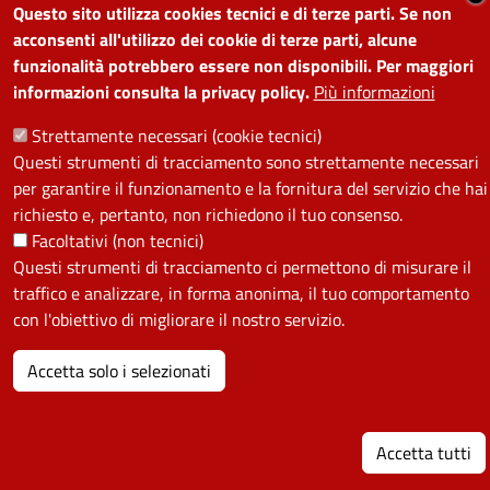
SEGUICI SU
Questo sito utilizza cookies tecnici e di terze parti. Se non
acconsenti all'utilizzo dei cookie di terze parti, alcune
Facebook
Instagram
YouTube
Telegram
WhatsApp
Twitter
Linkedin
funzionalità potrebbero essere non disponibili. Per maggiori
informazioni consulta la privacy policy.
Più informazioni
Strettamente necessari (cookie tecnici)
PRIVACY
Questi strumenti di tracciamento sono strettamente necessari
Useful links section
per garantire il funzionamento e la fornitura del servizio che hai
La Privacy nel Comune
richiesto e, pertanto, non richiedono il tuo consenso.
PRIVACY
Facoltativi (non tecnici)
Questi strumenti di tracciamento ci permettono di misurare il
traffico e analizzare, in forma anonima, il tuo comportamento
con l'obiettivo di migliorare il nostro servizio.
Accetta solo i selezionati
Accetta tutti