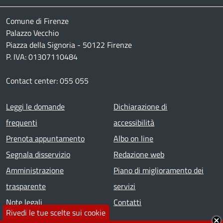
Comune di Firenze
Palazzo Vecchio
Piazza della Signoria - 50122 Firenze
P. IVA: 01307110484
Contact center: 055 055
Footer menu
Leggi le domande
Dichiarazione di
frequenti
accessibilità
Prenota appuntamento
Albo on line
Segnala disservizio
Redazione web
Amministrazione
Piano di miglioramento dei
trasparente
servizi
Note legali
Contatti
Rivedi le tue scelte sui cookie