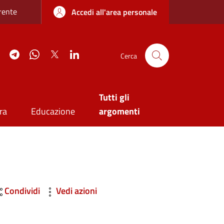
re sottile
rente
Accedi all'area personale
agram
YouTube
Telegram
WhatsApp
Twitter
Linkedin
Cerca
Tutti gli
ra
Educazione
argomenti
Condividi
Vedi azioni