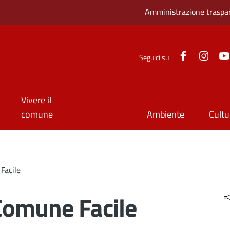
Zona superio
Amministrazione traspa
Facebook
Inst
Seguici su
Vivere il
comune
Ambiente
Cultu
Facile
Comune Facile