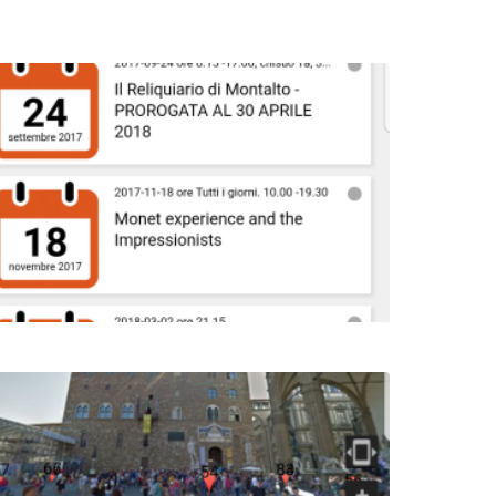
ge
ge