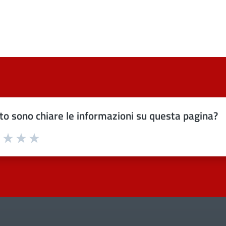
o sono chiare le informazioni su questa pagina?
uta 1 stelle su 5
Valuta 2 stelle su 5
Valuta 3 stelle su 5
Valuta 4 stelle su 5
Valuta 5 stelle su 5