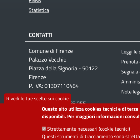
PNRR
Statistica
CONTATTI
Foo
Comune di Firenze
Leggi le
Palazzo Vecchio
Prenota
Piazza della Signoria - 50122
Segnala 
Firenze
Amminist
P. IVA: 01307110484
Note lega
Rivedi le tue scelte sui cookie
Contact center: 055 055
Questo sito utilizza cookies tecnici e di terze
disponibili. Per maggiori informazioni consult
PRIVACY
Strettamente necessari (cookie tecnici)
Questi strumenti di tracciamento sono strettam