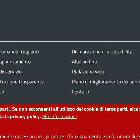
ter menu
 domande frequenti
Dichiarazione di accessibilità
 appuntamento
Albo on line
disservizio
Redazione web
razione trasparente
Piano di miglioramento dei servi
li
Contatti
 parti. Se non acconsenti all'utilizzo dei cookie di terze parti, a
a la privacy policy.
Più informazioni
ente necessari per garantire il funzionamento e la fornitura del s