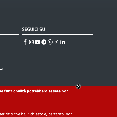
SEGUICI SU
Facebook
Instagram
YouTube
Telegram
WhatsApp
Twitter
Linkedin
zi
lcune funzionalità potrebbero essere non
ervizio che hai richiesto e, pertanto, non