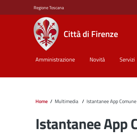
Salta al contenuto principale
Skip to footer content
Regione Toscana
Città di Firenze
Amministrazione
Novità
Servizi
Briciole di pane
Home
/
Multimedia
/
Istantanee App Comune 
Istantanee App 