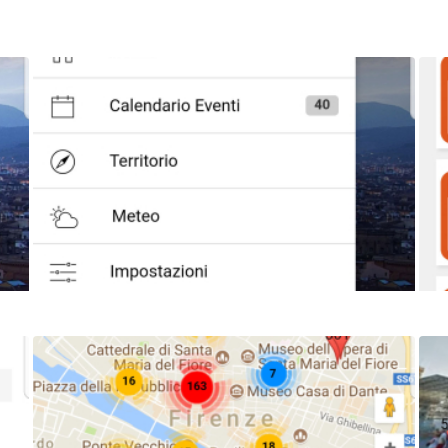
Image
Ima
Image
Ima