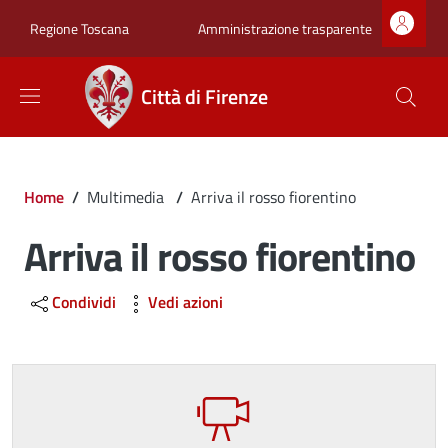
Salta al contenuto principale
Skip to footer content
Zona superiore sot
Amministrazione trasparente
Regione Toscana
Città di Firenze
Briciole di pane
Home
/
Multimedia
/
Arriva il rosso fiorentino
Arriva il rosso fiorentino
Condividi
Vedi azioni