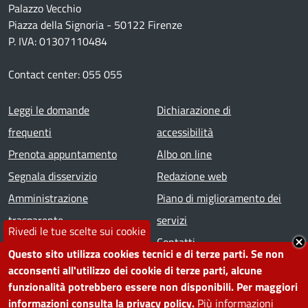
Palazzo Vecchio
Piazza della Signoria - 50122 Firenze
P. IVA: 01307110484
Contact center: 055 055
Footer menu
Leggi le domande
Dichiarazione di
frequenti
accessibilità
Prenota appuntamento
Albo on line
Segnala disservizio
Redazione web
Amministrazione
Piano di miglioramento dei
trasparente
servizi
Rivedi le tue scelte sui cookie
Note legali
Contatti
Questo sito utilizza cookies tecnici e di terze parti. Se non
acconsenti all'utilizzo dei cookie di terze parti, alcune
SEGUICI SU
funzionalità potrebbero essere non disponibili. Per maggiori
informazioni consulta la privacy policy.
Più informazioni