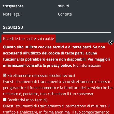
trasparente
servizi
Note legali
Contatti
SEGUICI SU
Rivedi le tue scelte sui cookie
Facebook
Instagram
YouTube
Telegram
WhatsApp
Twitter
Linkedin
Questo sito utilizza cookies tecnici e di terze parti. Se non
acconsenti all'utilizzo dei cookie di terze parti, alcune
PRIVACY
funzionalità potrebbero essere non disponibili. Per maggiori
informazioni consulta la privacy policy.
Più informazioni
Useful links section
La Privacy nel Comune
Strettamente necessari (cookie tecnici)
PRIVACY
Questi strumenti di tracciamento sono strettamente necessari
per garantire il funzionamento e la fornitura del servizio che hai
richiesto e, pertanto, non richiedono il tuo consenso.
Facoltativi (non tecnici)
Questi strumenti di tracciamento ci permettono di misurare il
traffico e analizzare, in forma anonima, il tuo comportamento