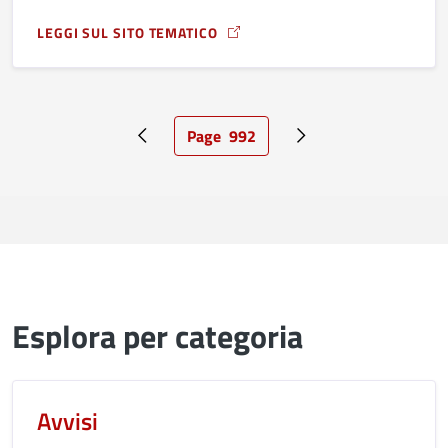
LEGGI SUL SITO TEMATICO
A PROPOSITO DI LE FESTE DELLO SPORT NEI QUARTIERI
Page
992
Pagina precedente
Pagina attuale
Pagina successiva
Esplora per categoria
Avvisi