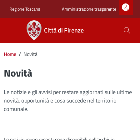
Salta al contenuto principale
Skip to footer content
Zona superiore sot
Amministrazione trasparente
Regione Toscana
Città di Firenze
Briciole di pane
Home
/
Novità
Novità
Le notizie e gli avvisi per restare aggiornati sulle ultime
novità, opportunità e cosa succede nel territorio
comunale.
Le notizie meno recenti sono disponibili nell'archivio: