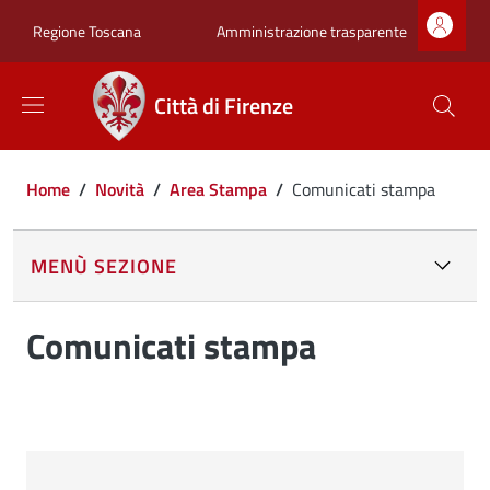
Salta al contenuto principale
Skip to footer content
Zona superiore sot
Amministrazione trasparente
Regione Toscana
Città di Firenze
Briciole di pane
Home
/
Novità
/
Area Stampa
/
Comunicati stampa
MENÙ SEZIONE
Comunicati stampa