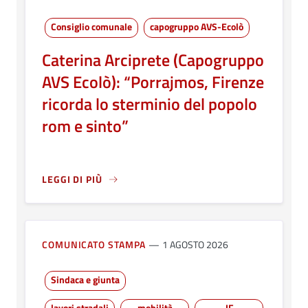
Consiglio comunale
capogruppo AVS-Ecolò
Caterina Arciprete (Capogruppo
AVS Ecolò): “Porrajmos, Firenze
ricorda lo sterminio del popolo
rom e sinto”
LEGGI DI PIÙ
A PROPOSITO DI CATERINA ARCIPRETE (CAPOGRUPPO AV
COMUNICATO STAMPA
1 AGOSTO 2026
Sindaca e giunta
lavori stradali
mobilità
IF