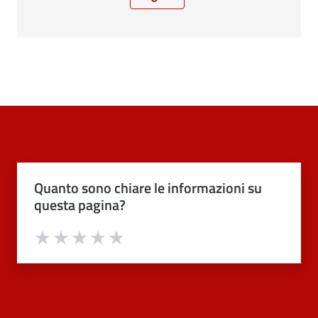
Pagina precedente
Pagina attuale
Pagina successiva
Quanto sono chiare le informazioni su
questa pagina?
Valuta 1 stelle su 5
Valuta 2 stelle su 5
Valuta 3 stelle su 5
Valuta 4 stelle su 5
Valuta 5 stelle su 5