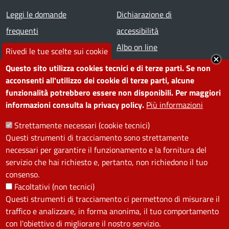
Footer menu
Leggi le domande
Dichiarazione di
frequenti
accessibilità
Prenota appuntamento
Albo on line
Rivedi le tue scelte sui cookie
Segnala disservizio
Redazione web
Questo sito utilizza cookies tecnici e di terze parti. Se non
Amministrazione
Piano di miglioramento dei
acconsenti all'utilizzo dei cookie di terze parti, alcune
funzionalità potrebbero essere non disponibili. Per maggiori
trasparente
servizi
informazioni consulta la privacy policy.
Più informazioni
Note legali
Contatti
Strettamente necessari (cookie tecnici)
Questi strumenti di tracciamento sono strettamente
SEGUICI SU
necessari per garantire il funzionamento e la fornitura del
servizio che hai richiesto e, pertanto, non richiedono il tuo
Facebook
Instagram
YouTube
Telegram
WhatsApp
Twitter
Linkedin
consenso.
Facoltativi (non tecnici)
Questi strumenti di tracciamento ci permettono di misurare il
PRIVACY
traffico e analizzare, in forma anonima, il tuo comportamento
Useful links section
con l'obiettivo di migliorare il nostro servizio.
La Privacy nel Comune