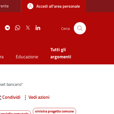
re sottile
rente
Accedi all'area personale
agram
YouTube
Telegram
WhatsApp
Twitter
Linkedin
Cerca
Tutti gli
ra
Educazione
argomenti
sset bancario"
Condividi
Vedi azioni
sinistra progetto comune
Consiglio comunale