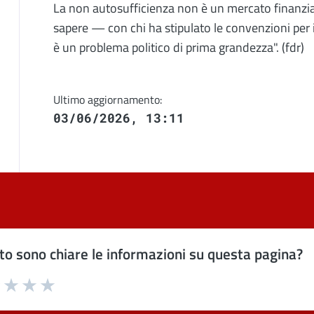
La non autosufficienza non è un mercato finanzi
sapere — con chi ha stipulato le convenzioni per i
è un problema politico di prima grandezza". (fdr)
Ultimo aggiornamento:
03/06/2026, 13:11
o sono chiare le informazioni su questa pagina?
uta 1 stelle su 5
Valuta 2 stelle su 5
Valuta 3 stelle su 5
Valuta 4 stelle su 5
Valuta 5 stelle su 5