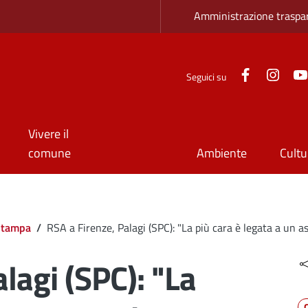
Zona superio
Amministrazione traspa
Facebook
Inst
Seguici su
Vivere il
comune
Ambiente
Cultu
Stampa
/
RSA a Firenze, Palagi (SPC): "La più cara è legata a un a
lagi (SPC): "La