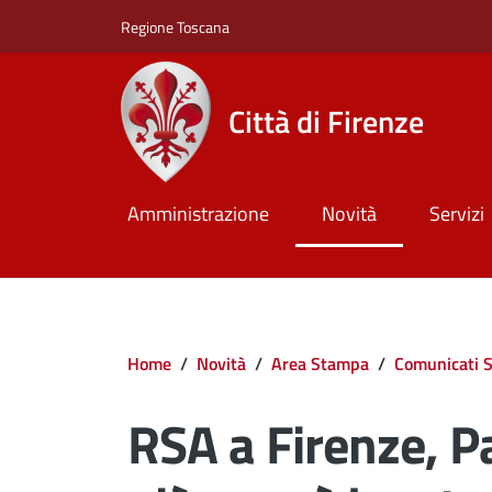
Salta al contenuto principale
Skip to footer content
Regione Toscana
Città di Firenze
Amministrazione
Novità
Servizi
Briciole di pane
Home
/
Novità
/
Area Stampa
/
Comunicati 
RSA a Firenze, Pa