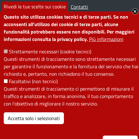
Rivedi le tue scelte sui cookie
Note legali
Contatti
Questo sito utilizza cookies tecnici e di terze parti. Se non
SEGUICI SU
acconsenti all'utilizzo dei cookie di terze parti, alcune
funzionalità potrebbero essere non disponibili. Per maggiori
Facebook
Instagram
YouTube
Telegram
WhatsApp
Twitter
Linkedin
informazioni consulta la privacy policy.
Più informazioni
Strettamente necessari (cookie tecnici)
Questi strumenti di tracciamento sono strettamente necessari
PRIVACY
per garantire il funzionamento e la fornitura del servizio che hai
Useful links section
richiesto e, pertanto, non richiedono il tuo consenso.
La Privacy nel Comune
Facoltativi (non tecnici)
PRIVACY
Questi strumenti di tracciamento ci permettono di misurare il
traffico e analizzare, in forma anonima, il tuo comportamento
con l'obiettivo di migliorare il nostro servizio.
Accetta solo i selezionati