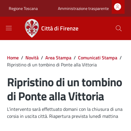
Salta al contenuto principale
Skip to footer content
Zona superiore sot
Amministrazione trasparente
Regione Toscana
Città di Firenze
Briciole di pane
Home
/
Novità
/
Area Stampa
/
Comunicati Stampa
/
Ripristino di un tombino di Ponte alla Vittoria
Ripristino di un tombino
di Ponte alla Vittoria
Dettagli
L’intervento sarà effettuato domani con la chiusura di una
corsia in uscita città. Riapertura prevista lunedì mattina