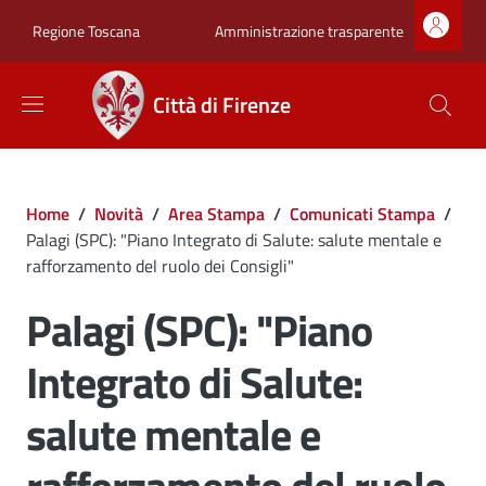
Salta al contenuto principale
Skip to footer content
Zona superiore sot
Amministrazione trasparente
Regione Toscana
Città di Firenze
Briciole di pane
Home
/
Novità
/
Area Stampa
/
Comunicati Stampa
/
Palagi (SPC): "Piano Integrato di Salute: salute mentale e
rafforzamento del ruolo dei Consigli"
Palagi (SPC): "Piano
Integrato di Salute:
salute mentale e