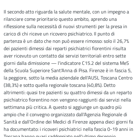
Il secondo atto riguarda la salute mentale, con un impegno a
rilanciare come prioritario questo ambito, aprendo una
riflessione sulla necessità di nuovi strumenti per la presa in
carico di chi riceve un ricovero psichiatrico. Il punto di
partenza è un dato che non può essere rimosso: solo il 26,7%
dei pazienti dimessi dai reparti psichiatrici fiorentini risulta
aver ricevuto un contatto dai servizi territoriali entro sette
giorni dalla dimissione — l'indicatore C15.2 del sistema MeS
della Scuola Superiore Sant'Anna di Pisa. Firenze è in fascia 5,
la peggiore, sotto la media aziendale dell'AUSL Toscana Centro
(38,3%) e sotto quella regionale toscana (40,8%). Detto
altrimenti: quasi tre pazienti su quattro dimessi da un reparto
psichiatrico fiorentino non vengono raggiunti dai servizi nella
settimana più critica. A questo si aggiunge un quadro più
ampio che il convegno organizzato dall'Agenzia Regionale di
Sanità e dall'Ordine dei Medici di Firenze appena dieci giorni fa
ha documentato: i ricoveri psichiatrici nella fascia 0-19 anni in
Toscana hanno quasi raddoppiato nell'ultimo decennio,