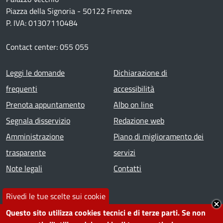
Piazza della Signoria - 50122 Firenze
P. IVA: 01307110484
Contact center: 055 055
Footer menu
Leggi le domande
Dichiarazione di
frequenti
accessibilità
Prenota appuntamento
Albo on line
Segnala disservizio
Redazione web
Amministrazione
Piano di miglioramento dei
trasparente
servizi
Note legali
Contatti
SEGUICI SU
Rivedi le tue scelte sui cookie
Questo sito utilizza cookies tecnici e di terze parti. Se non
Facebook
Instagram
YouTube
Telegram
WhatsApp
Twitter
Linkedin