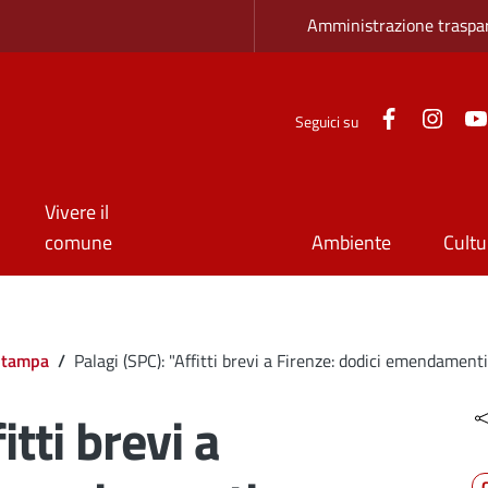
Zona superio
Amministrazione traspa
Facebook
Inst
Seguici su
Vivere il
comune
Ambiente
Cultu
Stampa
/
Palagi (SPC): "Affitti brevi a Firenze: dodici emendament
itti brevi a