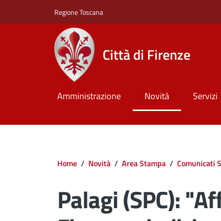
Salta al contenuto principale
Skip to footer content
Regione Toscana
Città di Firenze
Amministrazione
Novità
Servizi
Briciole di pane
Home
/
Novità
/
Area Stampa
/
Comunicati 
Palagi (SPC): "Aff