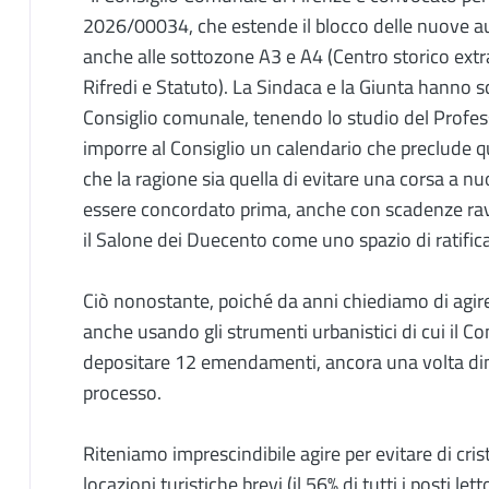
2026/00034, che estende il blocco delle nuove auto
anche alle sottozone A3 e A4 (Centro storico ext
Rifredi e Statuto). La Sindaca e la Giunta hanno sc
Consiglio comunale, tenendo lo studio del Profes
imporre al Consiglio un calendario che preclude q
che la ragione sia quella di evitare una corsa a nu
essere concordato prima, anche con scadenze ravv
il Salone dei Duecento come uno spazio di ratifica
Ciò nonostante, poiché da anni chiediamo di agi
anche usando gli strumenti urbanistici di cui il
depositare 12 emendamenti, ancora una volta dimo
processo.
Riteniamo imprescindibile agire per evitare di cris
locazioni turistiche brevi (il 56% di tutti i posti let