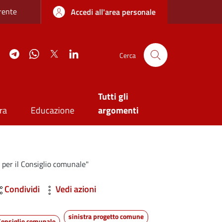
re sottile
rente
Accedi all'area personale
agram
YouTube
Telegram
WhatsApp
Twitter
Linkedin
Cerca
Tutti gli
ra
Educazione
argomenti
i per il Consiglio comunale"
Condividi
Vedi azioni
sinistra progetto comune
Consiglio comunale