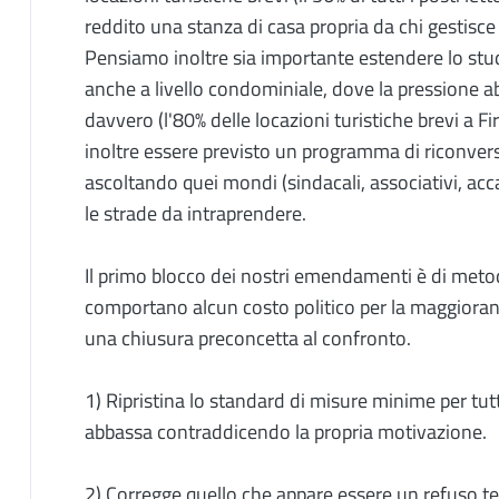
reddito una stanza di casa propria da chi gestisce 
Pensiamo inoltre sia importante estendere lo studi
anche a livello condominiale, dove la pressione abi
davvero (l'80% delle locazioni turistiche brevi a F
inoltre essere previsto un programma di riconvers
ascoltando quei mondi (sindacali, associativi, ac
le strade da intraprendere.
Il primo blocco dei nostri emendamenti è di meto
comportano alcun costo politico per la maggioranz
una chiusura preconcetta al confronto.
1) Ripristina lo standard di misure minime per tutti 
abbassa contraddicendo la propria motivazione.
2) Corregge quello che appare essere un refuso t