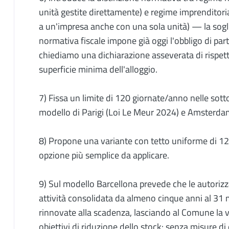
unità gestite direttamente) e regime imprenditoria
a un'impresa anche con una sola unità) — la soglia 
normativa fiscale impone già oggi l'obbligo di part
chiediamo una dichiarazione asseverata di rispetto d
superficie minima dell'alloggio.
7) Fissa un limite di 120 giornate/anno nelle sot
modello di Parigi (Loi Le Meur 2024) e Amsterda
8) Propone una variante con tetto uniforme di 120 
opzione più semplice da applicare.
9) Sul modello Barcellona prevede che le autorizz
attività consolidata da almeno cinque anni al 
rinnovate alla scadenza, lasciando al Comune la v
obiettivi di riduzione dello stock: senza misure di