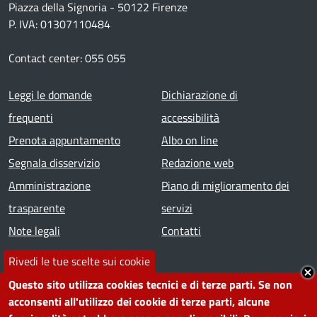
Piazza della Signoria - 50122 Firenze
P. IVA: 01307110484
Contact center: 055 055
Footer menu
Leggi le domande
Dichiarazione di
frequenti
accessibilità
Prenota appuntamento
Albo on line
Segnala disservizio
Redazione web
Amministrazione
Piano di miglioramento dei
trasparente
servizi
Note legali
Contatti
Rivedi le tue scelte sui cookie
SEGUICI SU
Questo sito utilizza cookies tecnici e di terze parti. Se non
Facebook
Instagram
YouTube
Telegram
WhatsApp
Twitter
Linkedin
acconsenti all'utilizzo dei cookie di terze parti, alcune