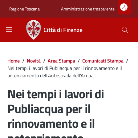
Salta al contenuto principale
Skip to footer content
Zona superiore sot
Amministrazione trasparente
Regione Toscana
Città di Firenze
Briciole di pane
Home
/
Novità
/
Area Stampa
/
Comunicati Stampa
/
Nei tempi i lavori di Publiacqua per il rinnovamento e il
potenziamento dell’Autostrada dell’Acqua
Nei tempi i lavori di
Publiacqua per il
rinnovamento e il