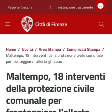
Salta al contenuto principale
Skip to footer content
Zona superiore sot
Amministrazione trasparente
Regione Toscana
Città di Firenze
Briciole di pane
Home
/
Novità
/
Area Stampa
/
Comunicati Stampa
/
Maltempo, 18 interventi della protezione civile comunale
per fronteggiare l'allerta ghiaccio
Maltempo, 18 interventi
della protezione civile
comunale per