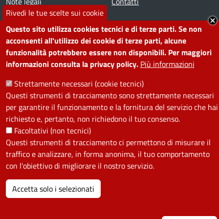
Note legali
Contatti
Rivedi le tue scelte sui cookie
SEGUICI SU
Questo sito utilizza cookies tecnici e di terze parti. Se non
acconsenti all'utilizzo dei cookie di terze parti, alcune
Facebook
Instagram
YouTube
Telegram
WhatsApp
Twitter
Linkedin
funzionalità potrebbero essere non disponibili. Per maggiori
informazioni consulta la privacy policy.
Più informazioni
Strettamente necessari (cookie tecnici)
PRIVACY
Questi strumenti di tracciamento sono strettamente necessari
Useful links section
per garantire il funzionamento e la fornitura del servizio che hai
La Privacy nel Comune
richiesto e, pertanto, non richiedono il tuo consenso.
PRIVACY
Facoltativi (non tecnici)
Questi strumenti di tracciamento ci permettono di misurare il
traffico e analizzare, in forma anonima, il tuo comportamento
con l'obiettivo di migliorare il nostro servizio.
Accetta solo i selezionati