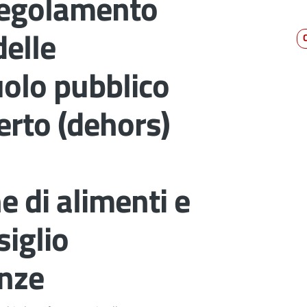
 regolamento
delle
uolo pubblico
perto (dehors)
 di alimenti e
iglio
enze