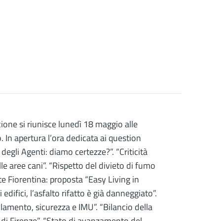
one si riunisce lunedì 18 maggio alle
 In apertura l’ora dedicata ai question
egli Agenti: diamo certezze?”. “Criticità
le aree cani”. “Rispetto del divieto di fumo
te Fiorentina: proposta “Easy Living in
 edifici, l’asfalto rifatto è già danneggiato”.
lamento, sicurezza e IMU”. “Bilancio della
à di Firenze”. “Stato di avanzamento del