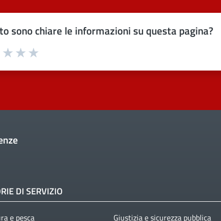
o sono chiare le informazioni su questa pagina?
uta 1 stelle su 5
Valuta 2 stelle su 5
Valuta 3 stelle su 5
Valuta 4 stelle su 5
Valuta 5 stelle su 5
enze
RIE DI SERVIZIO
ura e pesca
Giustizia e sicurezza pubblica