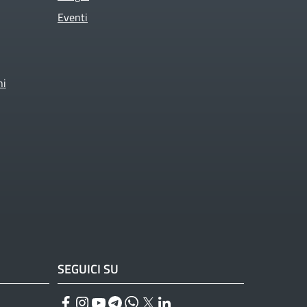
Eventi
ni
SEGUICI SU
Facebook
Instagram
YouTube
Telegram
WhatsApp
Twitter
Linkedin