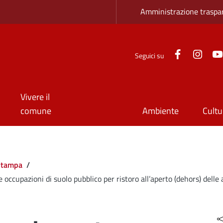
Zona superio
Amministrazione traspa
Facebook
Inst
Seguici su
Vivere il
comune
Ambiente
Cultu
Stampa
/
e occupazioni di suolo pubblico per ristoro all’aperto (dehors) delle