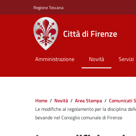
Salta al contenuto principale
Skip to footer content
Regione Toscana
Città di Firenze
Amministrazione
Novità
Servizi
Briciole di pane
Home
/
Novità
/
Area Stampa
/
Comunicati 
Le modifiche al regolamento per la disciplina dell
bevande nel Consiglio comunale di Firenze