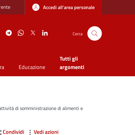
re sottile
rente
Accedi all'area personale
agram
YouTube
Telegram
WhatsApp
Twitter
Linkedin
Cerca
Tutti gli
ra
Educazione
argomenti
 attività di somministrazione di alimenti e
Condividi
Vedi azioni