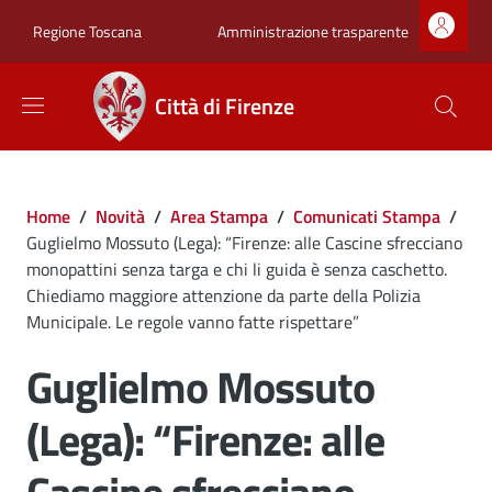
Salta al contenuto principale
Skip to footer content
Zona superiore sot
Amministrazione trasparente
Regione Toscana
Città di Firenze
Briciole di pane
Home
/
Novità
/
Area Stampa
/
Comunicati Stampa
/
Guglielmo Mossuto (Lega): “Firenze: alle Cascine sfrecciano
monopattini senza targa e chi li guida è senza caschetto.
Chiediamo maggiore attenzione da parte della Polizia
Municipale. Le regole vanno fatte rispettare”
Guglielmo Mossuto
(Lega): “Firenze: alle