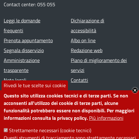
Contact center: 055 055
Footer menu
Leggi le domande
Dichiarazione di
frequenti
accessibilità
Prenota appuntamento
Albo on line
Segnala disservizio
Redazione web
Amministrazione
Piano di miglioramento dei
trasparente
servizi
Note legali
Contatti
Rivedi le tue scelte sui cookie
Questo sito utilizza cookies tecnici e di terze parti. Se non
SEGUICI SU
acconsenti all'utilizzo dei cookie di terze parti, alcune
funzionalità potrebbero essere non disponibili. Per maggiori
Facebook
Instagram
YouTube
Telegram
WhatsApp
Twitter
Linkedin
informazioni consulta la privacy policy.
Più informazioni
Strettamente necessari (cookie tecnici)
PRIVACY
Questi strumenti di tracciamento sono strettamente necessari