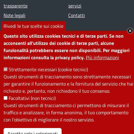
trasparente
servizi
Note legali
Contatti
Rivedi le tue scelte sui cookie
SEGUICI SU
Questo sito utilizza cookies tecnici e di terze parti. Se non
acconsenti all'utilizzo dei cookie di terze parti, alcune
Facebook
Instagram
YouTube
Telegram
WhatsApp
Twitter
Linkedin
funzionalità potrebbero essere non disponibili. Per maggiori
informazioni consulta la privacy policy.
Più informazioni
PRIVACY
Strettamente necessari (cookie tecnici)
Questi strumenti di tracciamento sono strettamente necessari
Useful links section
La Privacy nel Comune
per garantire il funzionamento e la fornitura del servizio che hai
PRIVACY
richiesto e, pertanto, non richiedono il tuo consenso.
Facoltativi (non tecnici)
Questi strumenti di tracciamento ci permettono di misurare il
traffico e analizzare, in forma anonima, il tuo comportamento
con l'obiettivo di migliorare il nostro servizio.
Accetta solo i selezionati