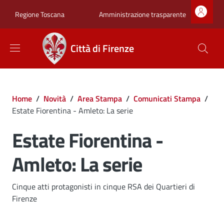
Salta al contenuto principale
Skip to footer content
Zona superiore sot
Amministrazione trasparente
Regione Toscana
Città di Firenze
Briciole di pane
Home
/
Novità
/
Area Stampa
/
Comunicati Stampa
/
Estate Fiorentina - Amleto: La serie
Estate Fiorentina -
Amleto: La serie
Dettagli
Cinque atti protagonisti in cinque RSA dei Quartieri di
Firenze