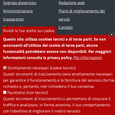
Segnala disservizio
Redazione web
Amministrazione
Piano di miglioramento dei
trasparente
servizi
Note legali
Contatti
Rivedi le tue scelte sui cookie
Questo sito utilizza cookies tecnici e di terze parti. Se non
SEGUICI SU
acconsenti all'utilizzo dei cookie di terze parti, alcune
funzionalità potrebbero essere non disponibili. Per maggiori
Facebook
Instagram
YouTube
Telegram
WhatsApp
Twitter
Linkedin
informazioni consulta la privacy policy.
Più informazioni
Strettamente necessari (cookie tecnici)
PRIVACY
Questi strumenti di tracciamento sono strettamente necessari
per garantire il funzionamento e la fornitura del servizio che hai
Useful links section
La Privacy nel Comune
richiesto e, pertanto, non richiedono il tuo consenso.
PRIVACY
Facoltativi (non tecnici)
Questi strumenti di tracciamento ci permettono di misurare il
traffico e analizzare, in forma anonima, il tuo comportamento
con l'obiettivo di migliorare il nostro servizio.