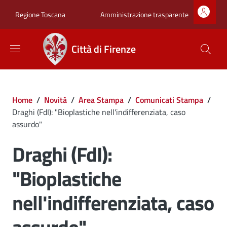
Salta al contenuto principale
Skip to footer content
Zona superiore sot
Amministrazione trasparente
Regione Toscana
Città di Firenze
Briciole di pane
Home
/
Novità
/
Area Stampa
/
Comunicati Stampa
/
Draghi (FdI): "Bioplastiche nell'indifferenziata, caso
assurdo"
Draghi (FdI):
"Bioplastiche
nell'indifferenziata, caso