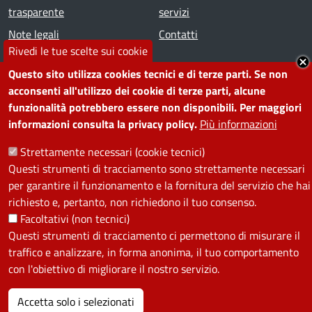
trasparente
servizi
Note legali
Contatti
Rivedi le tue scelte sui cookie
SEGUICI SU
Questo sito utilizza cookies tecnici e di terze parti. Se non
acconsenti all'utilizzo dei cookie di terze parti, alcune
Facebook
Instagram
YouTube
Telegram
WhatsApp
Twitter
Linkedin
funzionalità potrebbero essere non disponibili. Per maggiori
informazioni consulta la privacy policy.
Più informazioni
Strettamente necessari (cookie tecnici)
PRIVACY
Questi strumenti di tracciamento sono strettamente necessari
Useful links section
per garantire il funzionamento e la fornitura del servizio che hai
La Privacy nel Comune
richiesto e, pertanto, non richiedono il tuo consenso.
PRIVACY
Facoltativi (non tecnici)
Questi strumenti di tracciamento ci permettono di misurare il
traffico e analizzare, in forma anonima, il tuo comportamento
con l'obiettivo di migliorare il nostro servizio.
Accetta solo i selezionati