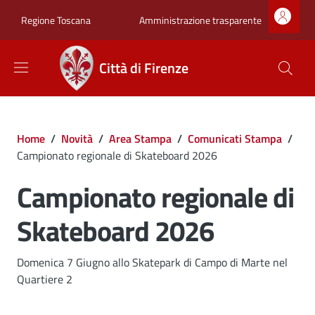
Salta al contenuto principale
Skip to footer content
Zona superiore sot
Amministrazione trasparente
Regione Toscana
Città di Firenze
Briciole di pane
Home
/
Novità
/
Area Stampa
/
Comunicati Stampa
/
Campionato regionale di Skateboard 2026
Campionato regionale di
Skateboard 2026
Dettagli
Domenica 7 Giugno allo Skatepark di Campo di Marte nel
Quartiere 2