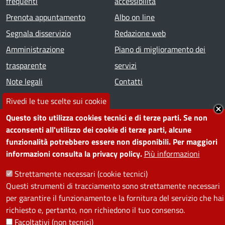
frequenti
accessibilità
Prenota appuntamento
Albo on line
Segnala disservizio
Redazione web
Amministrazione
Piano di miglioramento dei
trasparente
servizi
Note legali
Contatti
Rivedi le tue scelte sui cookie
SEGUICI SU
Questo sito utilizza cookies tecnici e di terze parti. Se non
acconsenti all'utilizzo dei cookie di terze parti, alcune
Facebook
Instagram
YouTube
Telegram
WhatsApp
Twitter
Linkedin
funzionalità potrebbero essere non disponibili. Per maggiori
informazioni consulta la privacy policy.
Più informazioni
PRIVACY
Strettamente necessari (cookie tecnici)
Questi strumenti di tracciamento sono strettamente necessari
Useful links section
La Privacy nel Comune
per garantire il funzionamento e la fornitura del servizio che hai
PRIVACY
richiesto e, pertanto, non richiedono il tuo consenso.
Facoltativi (non tecnici)