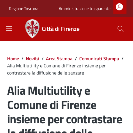
Salta al contenuto principale
Skip to footer content
Zona superiore sot
Amministrazione trasparente
Regione Toscana
Città di Firenze
Briciole di pane
Home
/
Novità
/
Area Stampa
/
Comunicati Stampa
/
Alia Multiutility e Comune di Firenze insieme per
contrastare la diffusione delle zanzare
Alia Multiutility e
Comune di Firenze
insieme per contrastare