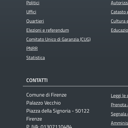
Politici
Autorizz
Uffici
Catasto 
Quartieri
Cultura 
Elezioni e referendum
Educazio
Comitato Unico di Garanzia (CUG)
PNRR
Statistica
CONTATTI
Foo
Comune di Firenze
Leggi le
Palazzo Vecchio
Prenota
Piazza della Signoria - 50122
Segnala 
Firenze
Amminist
P. IVA: 01307110484