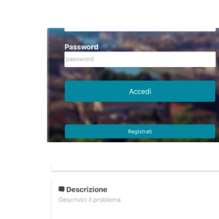
Image
Image