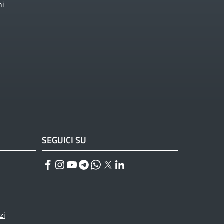
ni
SEGUICI SU
Facebook
Instagram
YouTube
Telegram
WhatsApp
Twitter
Linkedin
zi