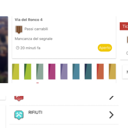
Image
Ima
Image