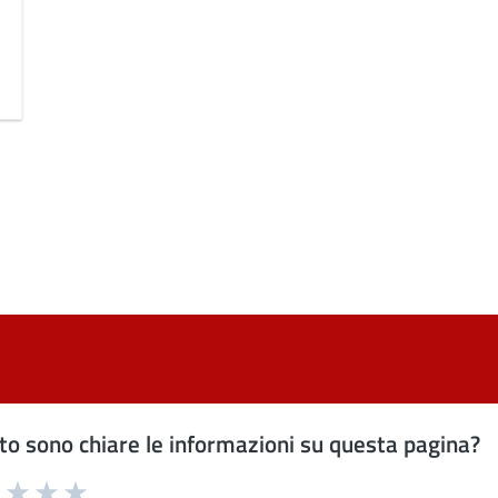
o sono chiare le informazioni su questa pagina?
uta 1 stelle su 5
Valuta 2 stelle su 5
Valuta 3 stelle su 5
Valuta 4 stelle su 5
Valuta 5 stelle su 5