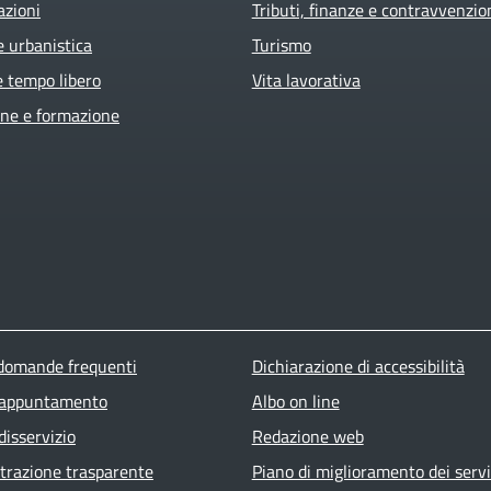
azioni
Tributi, finanze e contravvenzio
e urbanistica
Turismo
e tempo libero
Vita lavorativa
ne e formazione
ter menu
 domande frequenti
Dichiarazione di accessibilità
 appuntamento
Albo on line
disservizio
Redazione web
razione trasparente
Piano di miglioramento dei servi