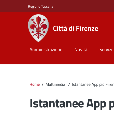
Salta al contenuto principale
Skip to footer content
Regione Toscana
Città di Firenze
Amministrazione
Novità
Servizi
Briciole di pane
Home
/
Multimedia
/
Istantanee App più Fire
Istantanee App p