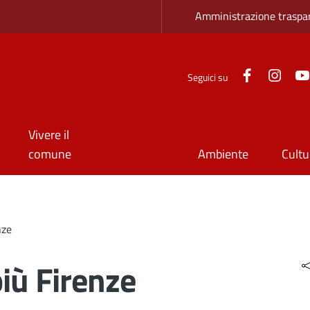
Zona superio
Amministrazione traspa
Facebook
Inst
Seguici su
Vivere il
comune
Ambiente
Cultu
nze
iù Firenze