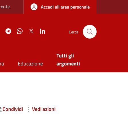
re sottile
rente
Accedi all'area personale
agram
YouTube
Telegram
WhatsApp
Twitter
Linkedin
Cerca
Tutti gli
ra
Educazione
argomenti
Condividi
Vedi azioni