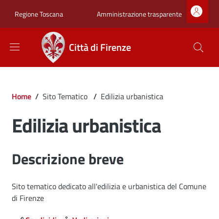
Salta al contenuto principale
Skip to footer content
Zona superiore sot
Amministrazione trasparente
Regione Toscana
Città di Firenze
Briciole di pane
Home
/
Sito Tematico
/
Edilizia urbanistica
Edilizia urbanistica
Dettagli
Descrizione breve
Sito tematico dedicato all'edilizia e urbanistica del Comune
di Firenze