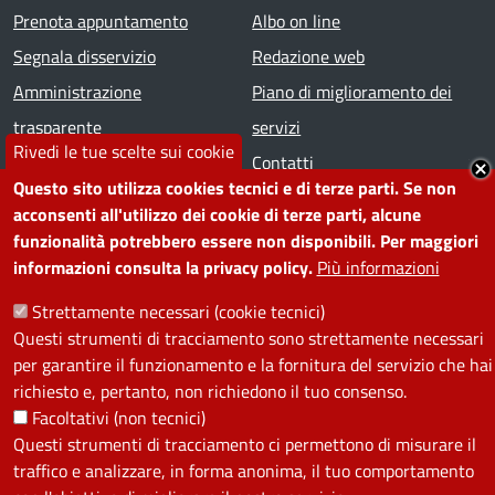
Prenota appuntamento
Albo on line
Segnala disservizio
Redazione web
Amministrazione
Piano di miglioramento dei
trasparente
servizi
Rivedi le tue scelte sui cookie
Note legali
Contatti
Questo sito utilizza cookies tecnici e di terze parti. Se non
acconsenti all'utilizzo dei cookie di terze parti, alcune
SEGUICI SU
funzionalità potrebbero essere non disponibili. Per maggiori
informazioni consulta la privacy policy.
Più informazioni
Facebook
Instagram
YouTube
Telegram
WhatsApp
Twitter
Linkedin
Strettamente necessari (cookie tecnici)
Questi strumenti di tracciamento sono strettamente necessari
PRIVACY
per garantire il funzionamento e la fornitura del servizio che hai
richiesto e, pertanto, non richiedono il tuo consenso.
Useful links section
La Privacy nel Comune
Facoltativi (non tecnici)
PRIVACY
Questi strumenti di tracciamento ci permettono di misurare il
traffico e analizzare, in forma anonima, il tuo comportamento