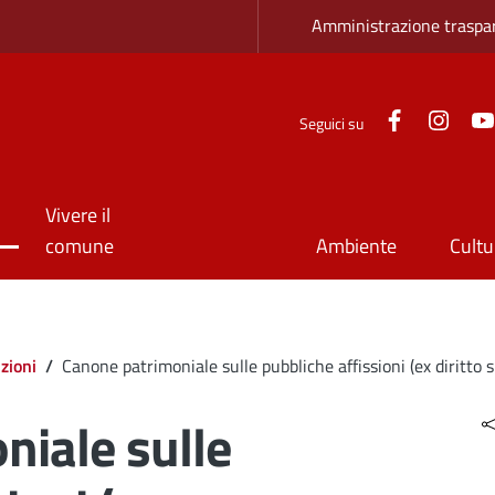
Zona superio
Amministrazione traspa
Facebook
Inst
Seguici su
Vivere il
comune
Ambiente
Cultu
zioni
/
Canone patrimoniale sulle pubbliche affissioni (ex diritto s
niale sulle