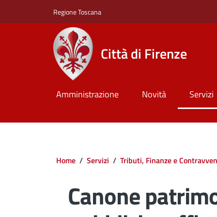
Salta al contenuto principale
Skip to footer content
Regione Toscana
Città di Firenze
Amministrazione
Novità
Servizi
Briciole di pane
Home
/
Servizi
/
Tributi, Finanze e Contravven
Canone patrimo