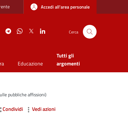
re sottile
rente
Accedi all'area personale
agram
YouTube
Telegram
WhatsApp
Twitter
Linkedin
Cerca
Tutti gli
ra
Educazione
argomenti
ulle pubbliche affissioni)
Condividi
Vedi azioni