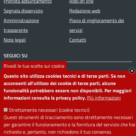
Prenota appuntamento
Albo on line
Segnala disservizio
Redazione web
Amministrazione
Piano di miglioramento dei
trasparente
servizi
Note legali
Contatti
SEGUICI SU
Rivedi le tue scelte sui cookie
Facebook
Instagram
YouTube
Telegram
WhatsApp
Twitter
Linkedin
Questo sito utilizza cookies tecnici e di terze parti. Se non
acconsenti all'utilizzo dei cookie di terze parti, alcune
funzionalità potrebbero essere non disponibili. Per maggiori
PRIVACY
informazioni consulta la privacy policy.
Più informazioni
Useful links section
La Privacy nel Comune
Strettamente necessari (cookie tecnici)
PRIVACY
Questi strumenti di tracciamento sono strettamente necessari
per garantire il funzionamento e la fornitura del servizio che hai
richiesto e, pertanto, non richiedono il tuo consenso.