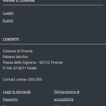
VIVERE IL COMUNE
Luoghi
Eventi
CONTATTI
Comune di Firenze
Palazzo Vecchio
Piazza della Signoria - 50122 Firenze
P. IVA: 01307110484
Contact center: 055 055
Footer menu
Leggi le domande
Dichiarazione di
frequenti
accessibilità