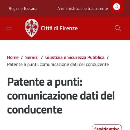
Salta al contenuto principale
Skip to footer content
Zona superiore sot
Amministrazione trasparente
Regione Toscana
Città di Firenze
Briciole di pane
Home
/
Servizi
/
Giustizia e Sicurezza Pubblica
/
Patente a punti: comunicazione dati del conducente
Patente a punti:
comunicazione dati del
conducente
Servizio attivo