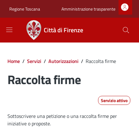
Salta al contenuto principale
Skip to footer content
Zona superiore sot
Amministrazione trasparente
Regione Toscana
Città di Firenze
Briciole di pane
Home
/
Servizi
/
Autorizzazioni
/
Raccolta firme
Raccolta firme
Servizio attivo
Dettagli
Sottoscrivere una petizione o una raccolta firme per
iniziative o proposte.