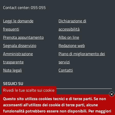
Contact center: 055 055
Footer menu
Leggi le domande
Dichiarazione di
frequenti
accessibilità
Prenota appuntamento
Albo on line
Segnala disservizio
Redazione web
Amministrazione
Piano di miglioramento dei
trasparente
servizi
Note legali
Contatti
SEGUICI SU
Rivedi le tue scelte sui cookie
Facebook
Instagram
YouTube
Telegram
WhatsApp
Twitter
Linkedin
Questo sito utilizza cookies tecnici e di terze parti. Se non
acconsenti all'utilizzo dei cookie di terze parti, alcune
funzionalità potrebbero essere non disponibili. Per maggiori
PRIVACY