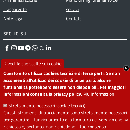
Amministrazione
Piano di miglioramento dei
trasparente
servizi
Note legali
Contatti
SEGUICI SU
Facebook
Instagram
YouTube
Telegram
WhatsApp
Twitter
Linkedin
Rivedi le tue scelte sui cookie
PRIVACY
Questo sito utilizza cookies tecnici e di terze parti. Se non
Useful links section
acconsenti all'utilizzo dei cookie di terze parti, alcune
La Privacy nel Comune
funzionalità potrebbero essere non disponibili. Per maggiori
PRIVACY
informazioni consulta la privacy policy.
Più informazioni
Strettamente necessari (cookie tecnici)
Questi strumenti di tracciamento sono strettamente necessari
per garantire il funzionamento e la fornitura del servizio che hai
richiesto e, pertanto, non richiedono il tuo consenso.