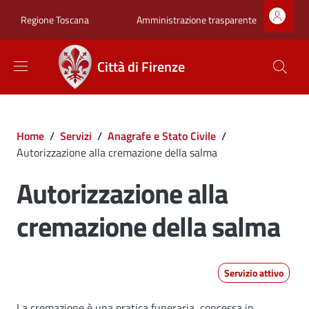
Salta al contenuto principale
Skip to footer content
Zona superiore sot
Amministrazione trasparente
Regione Toscana
Città di Firenze
Briciole di pane
Home
/
Servizi
/
Anagrafe e Stato Civile
/
Autorizzazione alla cremazione della salma
Autorizzazione alla
cremazione della salma
Servizio attivo
La cremazione è una pratica funeraria, concessa in