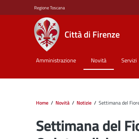
Salta al contenuto principale
Skip to footer content
Regione Toscana
Città di Firenze
Amministrazione
Novità
Servizi
Briciole di pane
Home
/
Novità
/
Notizie
/
Settimana del Fior
Settimana del Fi