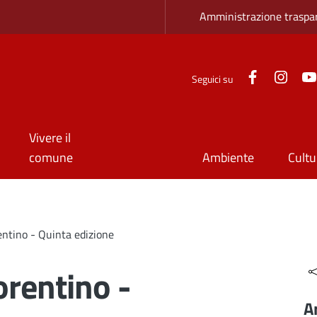
Zona superio
Amministrazione traspa
Facebook
Inst
Seguici su
Vivere il
comune
Ambiente
Cultu
entino - Quinta edizione
orentino -
A