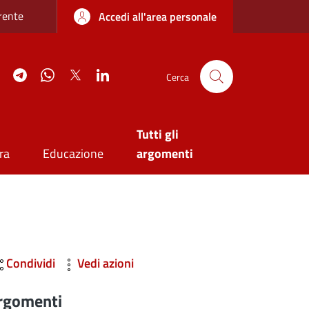
re sottile
rente
Accedi all'area personale
agram
YouTube
Telegram
WhatsApp
Twitter
Linkedin
Cerca
Tutti gli
ra
Educazione
argomenti
Condividi
Vedi azioni
rgomenti