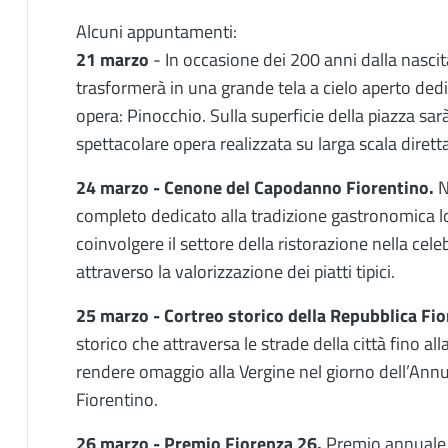
Alcuni appuntamenti:
21 marzo
- In occasione dei 200 anni dalla nascit
trasformerà in una grande tela a cielo aperto ded
opera: Pinocchio. Sulla superficie della piazza sar
spettacolare opera realizzata su larga scala dirett
24 marzo - Cenone del Capodanno Fiorentino.
N
completo dedicato alla tradizione gastronomica loca
coinvolgere il settore della ristorazione nella ce
attraverso la valorizzazione dei piatti tipici.
25 marzo - Cortreo storico della Repubblica Fio
storico che attraversa le strade della città fino a
rendere omaggio alla Vergine nel giorno dell’Ann
Fiorentino.
26 marzo - Premio Fiorenza 26.
Premio annuale d