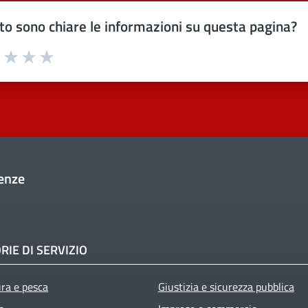
o sono chiare le informazioni su questa pagina?
uta 1 stelle su 5
Valuta 2 stelle su 5
Valuta 3 stelle su 5
Valuta 4 stelle su 5
Valuta 5 stelle su 5
enze
RIE DI SERVIZIO
ura e pesca
Giustizia e sicurezza pubblica