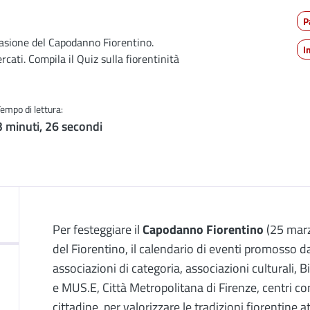
P
casione del Capodanno Fiorentino.
I
cati. Compila il Quiz sulla fiorentinità
Tempo di lettura:
3 minuti, 26 secondi
Descrizione
Per festeggiare il
Capodanno Fiorentino
(25 marz
del Fiorentino, il calendario di eventi promosso 
associazioni di categoria, associazioni culturali, 
e MUS.E, Città Metropolitana di Firenze, centri com
cittadine, per valorizzare le tradizioni fiorentine 