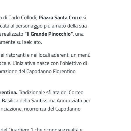
a di Carlo Collodi,
Piazza Santa Croce
si
icata al personaggio più amato della sua
à realizzato
"Il Grande Pinocchio"
, una
amente sul selciato.
ei ristoranti e nei locali aderenti un menù
le. L’iniziativa nasce con l’obiettivo di
lebrazione del Capodanno Fiorentino
rentina.
Tradizionale sfilata del Corteo
lla Basilica della Santissima Annunziata per
unciazione, ricorrenza del Capodanno
el Quartiere 1 che riconosce realtà e