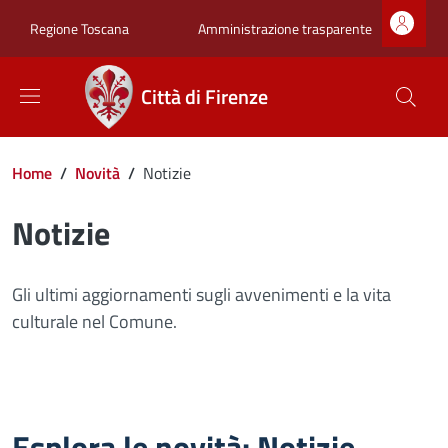
Salta al contenuto principale
Skip to footer content
Zona superiore sot
Amministrazione trasparente
Regione Toscana
Città di Firenze
Briciole di pane
Home
/
Novità
/
Notizie
Notizie
Gli ultimi aggiornamenti sugli avvenimenti e la vita
culturale nel Comune.
Esplora le novità: Notizie