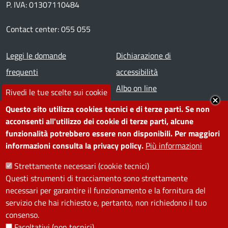
P. IVA: 01307110484
Contact center: 055 055
Footer menu
Leggi le domande
Dichiarazione di
frequenti
accessibilità
Prenota appuntamento
Albo on line
Rivedi le tue scelte sui cookie
Segnala disservizio
Redazione web
Questo sito utilizza cookies tecnici e di terze parti. Se non
Amministrazione
Piano di miglioramento dei
acconsenti all'utilizzo dei cookie di terze parti, alcune
funzionalità potrebbero essere non disponibili. Per maggiori
trasparente
servizi
informazioni consulta la privacy policy.
Più informazioni
Note legali
Contatti
Strettamente necessari (cookie tecnici)
Questi strumenti di tracciamento sono strettamente
SEGUICI SU
necessari per garantire il funzionamento e la fornitura del
servizio che hai richiesto e, pertanto, non richiedono il tuo
Facebook
Instagram
YouTube
Telegram
WhatsApp
Twitter
Linkedin
consenso.
Facoltativi (non tecnici)