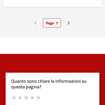
A PROPOSITO DI ALLERTA METEO. CODICE ARANCIONE PER 
Page
1
Pagina precedente
Pagina attuale
Pagina successiva
Quanto sono chiare le informazioni su
questa pagina?
Valuta 1 stelle su 5
Valuta 2 stelle su 5
Valuta 3 stelle su 5
Valuta 4 stelle su 5
Valuta 5 stelle su 5